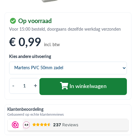
bmenu (Hemelwaterafvoer & riolering)
bmenu (Circulatiepompen, pompgroepen & verdelers)
Op voorraad
bmenu (Installatiemateriaal)
Voor 15:00 besteld, doorgaans dezelfde werkdag verzonden
ubmenu (Rookkanalen)
€ 0
,99
incl. btw
bmenu (Sanitair)
Kies andere uitvoering
bmenu (Verwarming, kachels & ketels)
bmenu (Zonneboilersets & onderdelen)
-
+
ubmenu (Warmtepompen en warmtepompboilers)
In winkelwagen
Klantenbeoordeling
Gebaseerd op echte klantenreviews