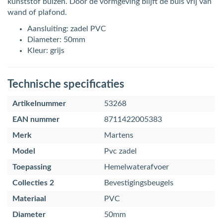
kunststof buizen. Door de vormgeving blijft de buis vrij van
wand of plafond.
Aansluiting: zadel PVC
Diameter: 50mm
Kleur: grijs
Technische specificaties
Artikelnummer
53268
EAN nummer
8711422005383
Merk
Martens
Model
Pvc zadel
Toepassing
Hemelwaterafvoer
Collecties 2
Bevestigingsbeugels
Materiaal
PVC
Diameter
50mm