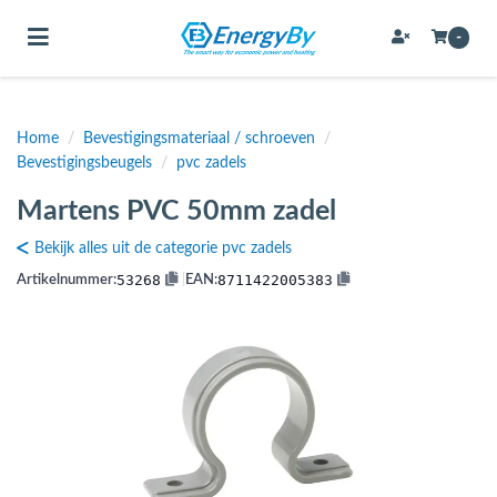
Toggle navigation
-
Home
/
Bevestigingsmateriaal / schroeven
/
bmenu (Bevestigingsmateriaal / schroeven)
Bevestigingsbeugels
/
pvc zadels
bmenu (Buffervaten, hygiene boilers & boilervaten)
Martens PVC 50mm zadel
bmenu (Buizen & leidingen)
Bekijk alles uit de categorie pvc zadels
bmenu (Expansievaten)
53268
8711422005383
Artikelnummer:
|
EAN:
bmenu (Fittingen)
bmenu (Flexibele slangen)
ubmenu (Gereedschap)