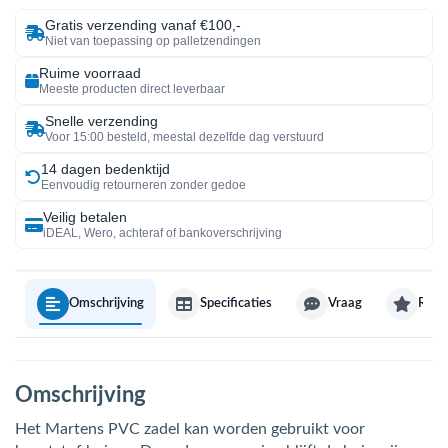
Gratis verzending vanaf €100,-
Niet van toepassing op palletzendingen
Ruime voorraad
Meeste producten direct leverbaar
Snelle verzending
Voor 15:00 besteld, meestal dezelfde dag verstuurd
14 dagen bedenktijd
Eenvoudig retourneren zonder gedoe
Veilig betalen
iDEAL, Wero, achteraf of bankoverschrijving
Omschrijving
Specificaties
Vraag
Revi
Omschrijving
Het Martens PVC zadel kan worden gebruikt voor