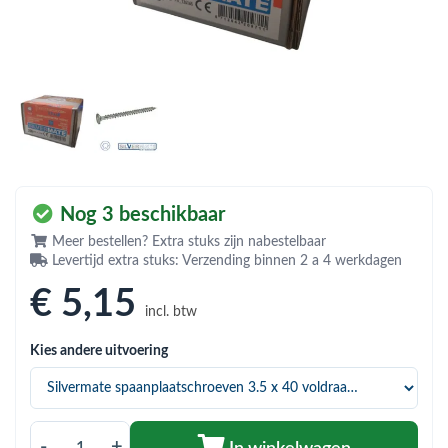
bmenu (Hemelwaterafvoer & riolering)
bmenu (Circulatiepompen, pompgroepen & verdelers)
bmenu (Installatiemateriaal)
ubmenu (Rookkanalen)
bmenu (Sanitair)
bmenu (Verwarming, kachels & ketels)
Nog 3 beschikbaar
bmenu (Zonneboilersets & onderdelen)
Meer bestellen? Extra stuks zijn nabestelbaar
Levertijd extra stuks: Verzending binnen 2 a 4 werkdagen
ubmenu (Warmtepompen en warmtepompboilers)
€ 5
,15
incl. btw
Kies andere uitvoering
-
+