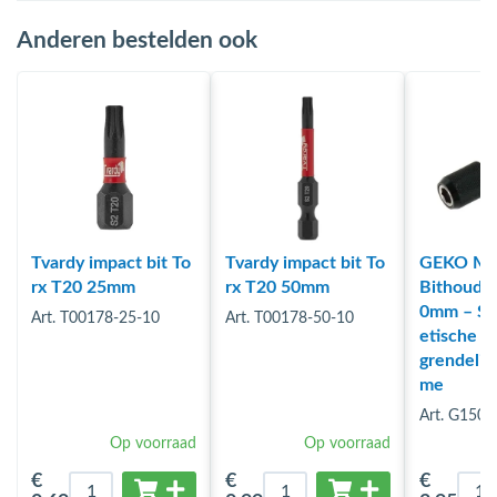
Anderen bestelden ook
Tvardy impact bit To
Tvardy impact bit To
GEKO Mag
rx T20 25mm
rx T20 50mm
Bithouder
0mm – St
Art. T00178-25-10
Art. T00178-50-10
etische G
grendeli
me
Art. G1501
Op voorraad
Op voorraad
€
€
€