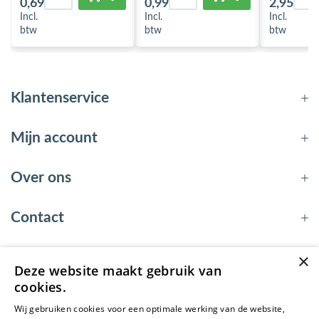
0
,69
0
,99
2
,95
Incl.
Incl.
Incl.
btw
btw
btw
Klantenservice
Mijn account
Over ons
Contact
×
Deze website maakt gebruik van
© 2026 - EnergyBy
cookies.
Wij gebruiken cookies voor een optimale werking van de website,