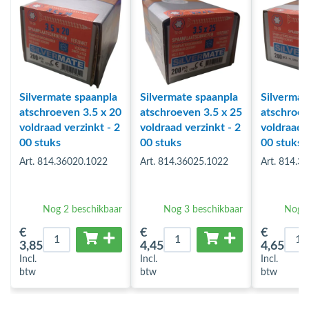
Silvermate spaanpla
Silvermate spaanpla
Silvermat
atschroeven 3.5 x 20
atschroeven 3.5 x 25
atschroev
voldraad verzinkt - 2
voldraad verzinkt - 2
voldraad v
00 stuks
00 stuks
00 stuks
Art. 814.36020.1022
Art. 814.36025.1022
Art. 814.3
Nog 2 beschikbaar
Nog 3 beschikbaar
Nog 3
€
€
€
3
,85
4
,45
4
,65
Incl.
Incl.
Incl.
btw
btw
btw