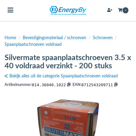
Toggle navigation
-
Home
/
Bevestigingsmateriaal / schroeven
/
Schroeven
/
bmenu (Bevestigingsmateriaal / schroeven)
Spaanplaatschroeven voldraad
bmenu (Buffervaten, hygiene boilers & boilervaten)
Silvermate spaanplaatschroeven 3.5 x
bmenu (Buizen & leidingen)
40 voldraad verzinkt - 200 stuks
bmenu (Expansievaten)
Bekijk alles uit de categorie Spaanplaatschroeven voldraad
814.36040.1022
8712543209711
Artikelnummer:
|
EAN:
bmenu (Fittingen)
bmenu (Flexibele slangen)
ubmenu (Gereedschap)