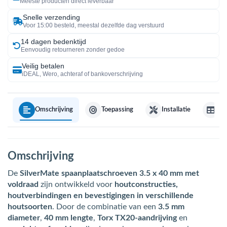
Meeste producten direct leverbaar
Snelle verzending
Voor 15:00 besteld, meestal dezelfde dag verstuurd
14 dagen bedenktijd
Eenvoudig retourneren zonder gedoe
Veilig betalen
iDEAL, Wero, achteraf of bankoverschrijving
Omschrijving
Toepassing
Installatie
Sp
Omschrijving
De
SilverMate spaanplaatschroeven 3.5 x 40 mm met
voldraad
zijn ontwikkeld voor
houtconstructies,
houtverbindingen en bevestigingen in verschillende
houtsoorten
. Door de combinatie van een
3.5 mm
diameter
,
40 mm lengte
,
Torx TX20-aandrijving
en