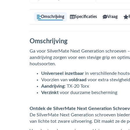
Omschrijving
Specificaties
Vraag
Omschrijving
Ga voor SilverMate Next Generation schroeven – d
aandrijving zorgen voor een stevige grip en optim
houtsoorten.
Universeel inzetbaar
in verschillende hout
Voorzien van
voldraad
voor extra stevighei
Aandrijving
: TX-20 Torx
Verzinkt
voor duurzame bescherming
Ontdek de SilverMate Next Generation Schroeven
De SilverMate Next Generation schroeven bieden a
van lichte tot zware uitvoering. Dit maakt ze de p