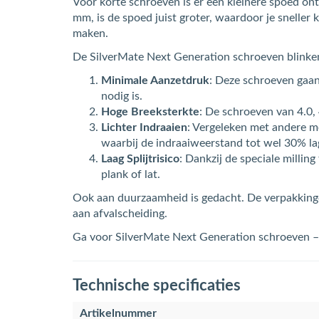
Voor korte schroeven is er een kleinere spoed on
mm, is de spoed juist groter, waardoor je sneller 
maken.
De SilverMate Next Generation schroeven blinken
Minimale Aanzetdruk
: Deze schroeven gaan
nodig is.
Hoge Breeksterkte
: De schroeven van 4.0,
Lichter Indraaien
: Vergeleken met andere m
waarbij de indraaiweerstand tot wel 30% lag
Laag Splijtrisico
: Dankzij de speciale milling
plank of lat.
Ook aan duurzaamheid is gedacht. De verpakkingen
aan afvalscheiding.
Ga voor SilverMate Next Generation schroeven – de
Technische specificaties
Artikelnummer