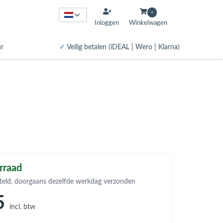
-
Inloggen
Winkelwagen
ur
✓
Veilig betalen (iDEAL | Wero | Klarna)
rraad
teld, doorgaans dezelfde werkdag verzonden
5
incl. btw