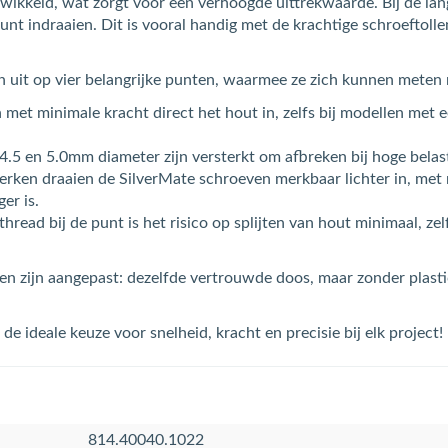
twikkeld, wat zorgt voor een verhoogde uittrekwaarde. Bij de la
kunt indraaien. Dit is vooral handig met de krachtige schroeftoll
 uit op vier belangrijke punten, waarmee ze zich kunnen meten
 met minimale kracht direct het hout in, zelfs bij modellen met
 4.5 en 5.0mm diameter zijn versterkt om afbreken bij hoge bela
erken draaien de SilverMate schroeven merkbaar lichter in, me
er is.
 thread bij de punt is het risico op splijten van hout minimaal, ze
 zijn aangepast: dezelfde vertrouwde doos, maar zonder plastic
 ideale keuze voor snelheid, kracht en precisie bij elk project!
814.40040.1022