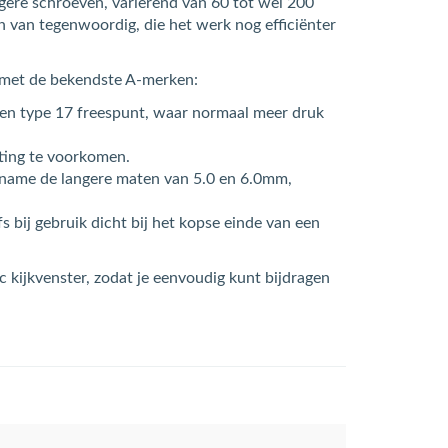
ngere schroeven, variërend van 60 tot wel 200
en van tegenwoordig, die het werk nog efficiënter
 met de bekendste A-merken:
 een type 17 freespunt, waar normaal meer druk
sting te voorkomen.
t name de langere maten van 5.0 en 6.0mm,
lfs bij gebruik dicht bij het kopse einde van een
 kijkvenster, zodat je eenvoudig kunt bijdragen