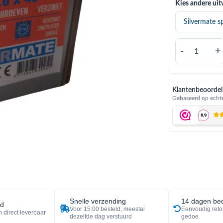
Kies andere uit
-
+
Klantenbeoordel
Gebaseerd op echte
Snelle verzending
14 dagen bed
ad
Voor 15:00 besteld, meestal
Eenvoudig reto
 direct leverbaar
dezelfde dag verstuurd
gedoe