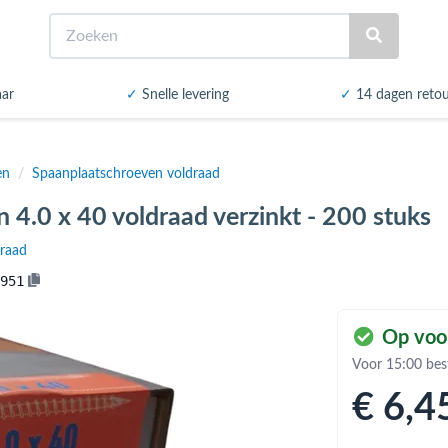
Zoeken
aar
✓
Snelle levering
✓
14 dagen reto
en
/
Spaanplaatschroeven voldraad
 4.0 x 40 voldraad verzinkt - 200 stuks
draad
951
Op voo
Voor 15:00 bes
€ 6
,4