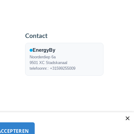
Contact
EnergyBy
Noorderdiep 6a
9501 XC Stadskanaal
telefoonnr.: +31599255009
×
ACCEPTEREN