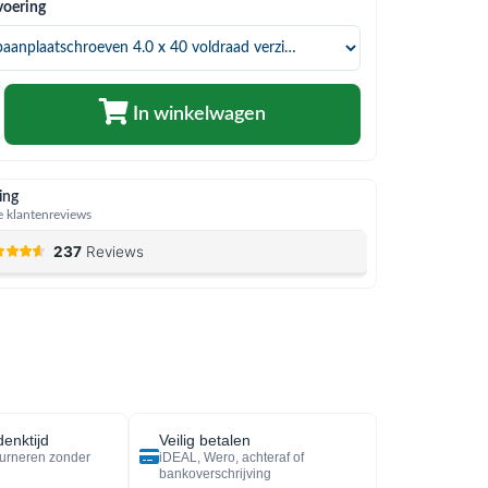
voering
In winkelwagen
ing
 klantenreviews
enktijd
Veilig betalen
urneren zonder
iDEAL, Wero, achteraf of
bankoverschrijving