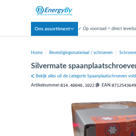
Ons assortiment
✓
Op voorraad = direct leverb
Home
/
Bevestigingsmateriaal / schroeven
/
Schroev
Silvermate spaanplaatschroeven
Bekijk alles uit de categorie Spaanplaatschroeven vol
814.40040.1022
8712543649
Artikelnummer:
|
EAN: