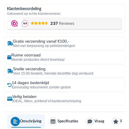
Klantenbeoordeling
Gebaseerd op echte klantenreviews
Gratis verzending vanaf €100,-
Niet van toepassing op palletzendingen
Ruime voorraad
Meeste producten direct leverbaar
Snelle verzending
Voor 15:00 besteld, meestal dezelfde dag verstuurd
14 dagen bedenktijd
Eenvoudig retourneren zonder gedoe
Veilig betalen
iDEAL, Wero, achteraf of bankoverschrijving
Omschrijving
Specificaties
Vraag
Revi