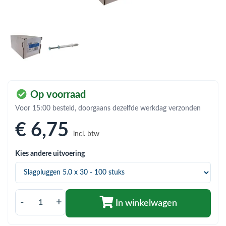
bmenu (Hemelwaterafvoer & riolering)
bmenu (Circulatiepompen, pompgroepen & verdelers)
bmenu (Installatiemateriaal)
ubmenu (Rookkanalen)
bmenu (Sanitair)
Op voorraad
bmenu (Verwarming, kachels & ketels)
Voor 15:00 besteld, doorgaans dezelfde werkdag verzonden
bmenu (Zonneboilersets & onderdelen)
€ 6
,75
incl. btw
ubmenu (Warmtepompen en warmtepompboilers)
Kies andere uitvoering
-
+
In winkelwagen