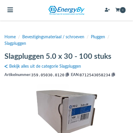
Toggle navigation
-
Home
/
Bevestigingsmateriaal / schroeven
/
Pluggen
/
bmenu (Bevestigingsmateriaal / schroeven)
Slagpluggen
bmenu (Buffervaten, hygiene boilers & boilervaten)
Slagpluggen 5.0 x 30 - 100 stuks
bmenu (Buizen & leidingen)
Bekijk alles uit de categorie Slagpluggen
bmenu (Expansievaten)
359.05030.0120
8712543058234
Artikelnummer:
|
EAN:
bmenu (Fittingen)
bmenu (Flexibele slangen)
ubmenu (Gereedschap)