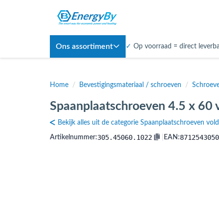
Ons assortiment
✓
Op voorraad = direct leverb
Home
/
Bevestigingsmateriaal / schroeven
/
Schroev
Spaanplaatschroeven 4.5 x 60 v
Bekijk alles uit de categorie Spaanplaatschroeven vol
305.45060.1022
8712543050
Artikelnummer:
|
EAN: