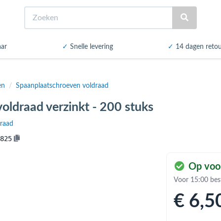
Zoeken
aar
✓
Snelle levering
✓
14 dagen reto
en
/
Spaanplaatschroeven voldraad
oldraad verzinkt - 200 stuks
draad
825
Op voo
Voor 15:00 bes
€ 6
,5