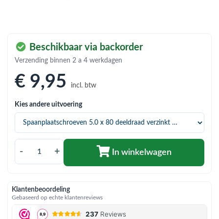
bmenu (Hemelwaterafvoer & riolering)
bmenu (Circulatiepompen, pompgroepen & verdelers)
bmenu (Installatiemateriaal)
Beschikbaar via backorder
ubmenu (Rookkanalen)
Verzending binnen 2 a 4 werkdagen
€ 9
,95
bmenu (Sanitair)
incl. btw
bmenu (Verwarming, kachels & ketels)
Kies andere uitvoering
bmenu (Zonneboilersets & onderdelen)
ubmenu (Warmtepompen en warmtepompboilers)
-
+
In winkelwagen
Klantenbeoordeling
Gebaseerd op echte klantenreviews