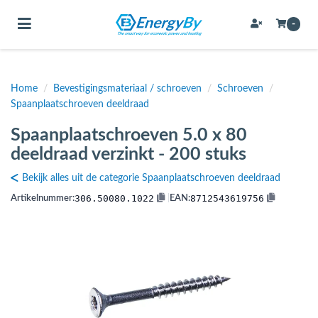
Toggle navigation
-
Home
/
Bevestigingsmateriaal / schroeven
/
Schroeven
/
bmenu (Bevestigingsmateriaal / schroeven)
Spaanplaatschroeven deeldraad
bmenu (Buffervaten, hygiene boilers & boilervaten)
Spaanplaatschroeven 5.0 x 80
bmenu (Buizen & leidingen)
deeldraad verzinkt - 200 stuks
bmenu (Expansievaten)
Bekijk alles uit de categorie Spaanplaatschroeven deeldraad
306.50080.1022
8712543619756
Artikelnummer:
|
EAN:
bmenu (Fittingen)
bmenu (Flexibele slangen)
ubmenu (Gereedschap)