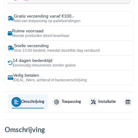
Gratis verzending vanaf €100,-
Niet van toepassing op palletzendingen
Ruime voorraad
Meeste producten direct leverbaar
Snelle verzending
Voor 15:00 besteld, meestal dezelfde dag verstuurd
14 dagen bedenktijd
Eenvoudig retourneren zonder gedoe
Veilig betalen
iDEAL, Wero, achteraf of bankoverschrijving
Omschrijving
Toepassing
Installatie
Sp
Omschrijving