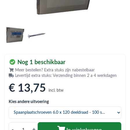
bmenu (Hemelwaterafvoer & riolering)
bmenu (Circulatiepompen, pompgroepen & verdelers)
bmenu (Installatiemateriaal)
ubmenu (Rookkanalen)
bmenu (Sanitair)
bmenu (Verwarming, kachels & ketels)
Nog 1 beschikbaar
bmenu (Zonneboilersets & onderdelen)
Meer bestellen? Extra stuks zijn nabestelbaar
Levertijd extra stuks: Verzending binnen 2 a 4 werkdagen
ubmenu (Warmtepompen en warmtepompboilers)
€ 13
,75
incl. btw
Kies andere uitvoering
-
+