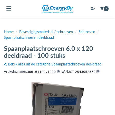
Toggle navigation
-
Home
/
Bevestigingsmateriaal / schroeven
/
Schroeven
/
bmenu (Bevestigingsmateriaal / schroeven)
Spaanplaatschroeven deeldraad
bmenu (Buffervaten, hygiene boilers & boilervaten)
Spaanplaatschroeven 6.0 x 120
bmenu (Buizen & leidingen)
deeldraad - 100 stuks
bmenu (Expansievaten)
Bekijk alles uit de categorie Spaanplaatschroeven deeldraad
306.61120.1020
8712543052560
Artikelnummer:
|
EAN:
bmenu (Fittingen)
bmenu (Flexibele slangen)
ubmenu (Gereedschap)