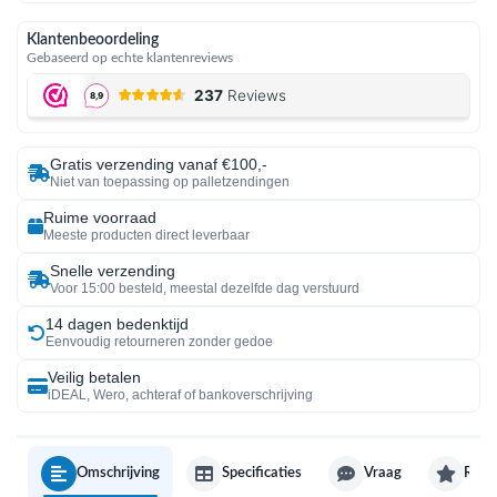
Klantenbeoordeling
Gebaseerd op echte klantenreviews
Gratis verzending vanaf €100,-
Niet van toepassing op palletzendingen
Ruime voorraad
Meeste producten direct leverbaar
Snelle verzending
Voor 15:00 besteld, meestal dezelfde dag verstuurd
14 dagen bedenktijd
Eenvoudig retourneren zonder gedoe
Veilig betalen
iDEAL, Wero, achteraf of bankoverschrijving
Omschrijving
Specificaties
Vraag
Revi