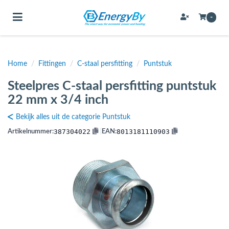
Toggle navigation
-
Home
/
Fittingen
/
C-staal persfitting
/
Puntstuk
bmenu (Bevestigingsmateriaal / schroeven)
Steelpres C-staal persfitting puntstuk
bmenu (Buffervaten, hygiene boilers & boilervaten)
22 mm x 3/4 inch
bmenu (Buizen & leidingen)
Bekijk alles uit de categorie Puntstuk
bmenu (Expansievaten)
387304022
8013181110903
Artikelnummer:
|
EAN:
bmenu (Fittingen)
bmenu (Flexibele slangen)
ubmenu (Gereedschap)