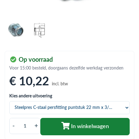
bmenu (Hemelwaterafvoer & riolering)
bmenu (Circulatiepompen, pompgroepen & verdelers)
bmenu (Installatiemateriaal)
ubmenu (Rookkanalen)
bmenu (Sanitair)
Op voorraad
bmenu (Verwarming, kachels & ketels)
Voor 15:00 besteld, doorgaans dezelfde werkdag verzonden
bmenu (Zonneboilersets & onderdelen)
€ 10
,22
incl. btw
ubmenu (Warmtepompen en warmtepompboilers)
Kies andere uitvoering
-
+
In winkelwagen