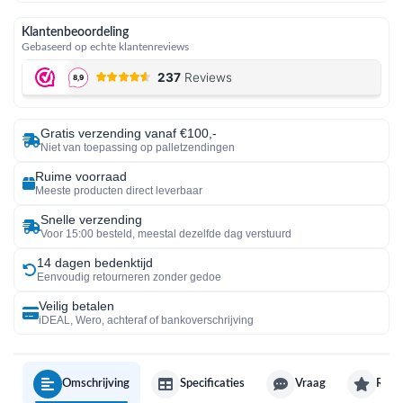
Klantenbeoordeling
Gebaseerd op echte klantenreviews
Gratis verzending vanaf €100,-
Niet van toepassing op palletzendingen
Ruime voorraad
Meeste producten direct leverbaar
Snelle verzending
Voor 15:00 besteld, meestal dezelfde dag verstuurd
14 dagen bedenktijd
Eenvoudig retourneren zonder gedoe
Veilig betalen
iDEAL, Wero, achteraf of bankoverschrijving
Omschrijving
Specificaties
Vraag
Revi