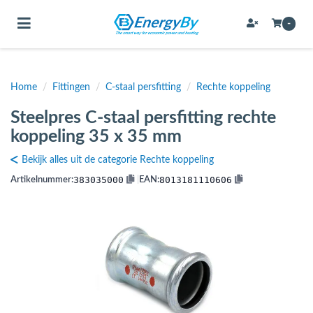
Toggle navigation
-
Home
/
Fittingen
/
C-staal persfitting
/
Rechte koppeling
bmenu (Bevestigingsmateriaal / schroeven)
Steelpres C-staal persfitting rechte
bmenu (Buffervaten, hygiene boilers & boilervaten)
koppeling 35 x 35 mm
bmenu (Buizen & leidingen)
Bekijk alles uit de categorie Rechte koppeling
bmenu (Expansievaten)
383035000
8013181110606
Artikelnummer:
|
EAN:
bmenu (Fittingen)
bmenu (Flexibele slangen)
ubmenu (Gereedschap)