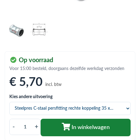
bmenu (Hemelwaterafvoer & riolering)
bmenu (Circulatiepompen, pompgroepen & verdelers)
bmenu (Installatiemateriaal)
ubmenu (Rookkanalen)
bmenu (Sanitair)
Op voorraad
bmenu (Verwarming, kachels & ketels)
Voor 15:00 besteld, doorgaans dezelfde werkdag verzonden
bmenu (Zonneboilersets & onderdelen)
€ 5
,70
incl. btw
ubmenu (Warmtepompen en warmtepompboilers)
Kies andere uitvoering
-
+
In winkelwagen