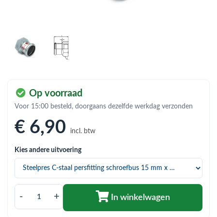
bmenu (Hemelwaterafvoer & riolering)
bmenu (Circulatiepompen, pompgroepen & verdelers)
bmenu (Installatiemateriaal)
ubmenu (Rookkanalen)
bmenu (Sanitair)
Op voorraad
bmenu (Verwarming, kachels & ketels)
Voor 15:00 besteld, doorgaans dezelfde werkdag verzonden
bmenu (Zonneboilersets & onderdelen)
€ 6
,90
incl. btw
ubmenu (Warmtepompen en warmtepompboilers)
Kies andere uitvoering
-
+
In winkelwagen