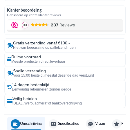
Klantenbeoordeling
Gebaseerd op echte klantenreviews
Gratis verzending vanaf €100,-
Niet van toepassing op palletzendingen
Ruime voorraad
Meeste producten direct leverbaar
Snelle verzending
Voor 15:00 besteld, meestal dezelfde dag verstuurd
14 dagen bedenktijd
Eenvoudig retourneren zonder gedoe
Veilig betalen
iDEAL, Wero, achteraf of bankoverschrijving
Omschrijving
Specificaties
Vraag
Revi