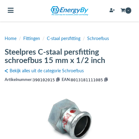
Toggle navigation
-
Home
/
Fittingen
/
C-staal persfitting
/
Schroefbus
bmenu (Bevestigingsmateriaal / schroeven)
Steelpres C-staal persfitting
bmenu (Buffervaten, hygiene boilers & boilervaten)
schroefbus 15 mm x 1/2 inch
bmenu (Buizen & leidingen)
Bekijk alles uit de categorie Schroefbus
bmenu (Expansievaten)
390102015
8013181111085
Artikelnummer:
|
EAN:
bmenu (Fittingen)
bmenu (Flexibele slangen)
ubmenu (Gereedschap)