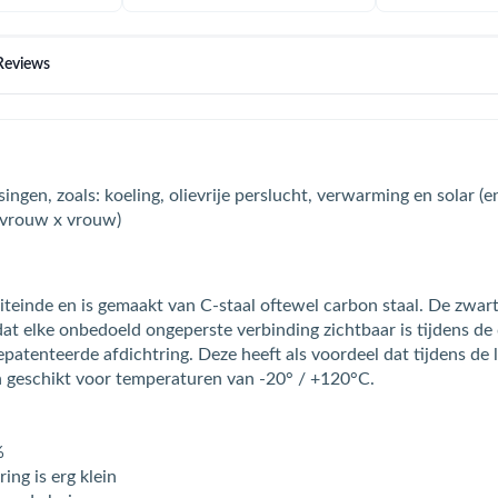
Reviews
ingen, zoals: koeling, olievrije perslucht, verwarming en solar 
 vrouw x vrouw)
suiteinde en is gemaakt van C-staal oftewel carbon staal. De zw
 dat elke onbedoeld ongeperste verbinding zichtbaar is tijdens d
tenteerde afdichtring. Deze heeft als voordeel dat tijdens de le
 geschikt voor temperaturen van -20° / +120°C.
%
ing is erg klein