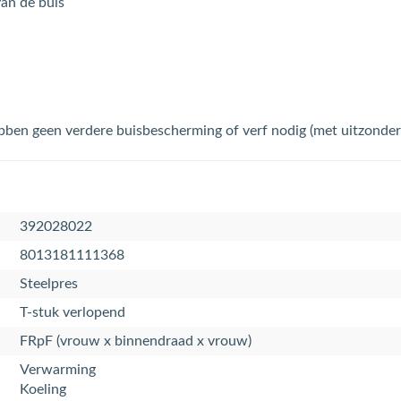
an de buis
bben geen verdere buisbescherming of verf nodig (met uitzonderin
392028022
8013181111368
Steelpres
T-stuk verlopend
FRpF (vrouw x binnendraad x vrouw)
Verwarming
Koeling