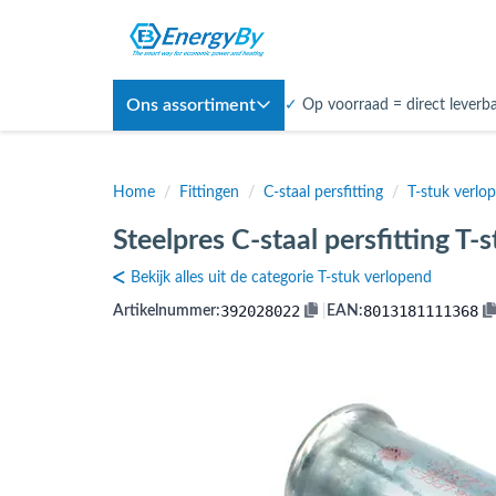
Ons assortiment
✓
Op voorraad = direct leverb
Home
/
Fittingen
/
C-staal persfitting
/
T-stuk verlo
Steelpres C-staal persfitting T
Bekijk alles uit de categorie T-stuk verlopend
392028022
8013181111368
Artikelnummer:
|
EAN: