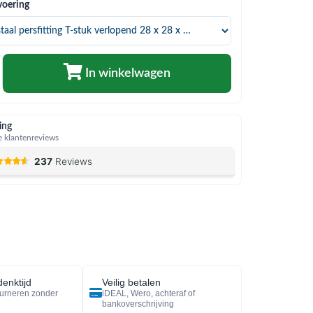
voering
In winkelwagen
ing
 klantenreviews
enktijd
Veilig betalen
urneren zonder
iDEAL, Wero, achteraf of
bankoverschrijving