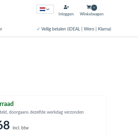
-
Inloggen
Winkelwagen
ur
✓
Veilig betalen (iDEAL | Wero | Klarna)
rraad
teld, doorgaans dezelfde werkdag verzonden
68
incl. btw