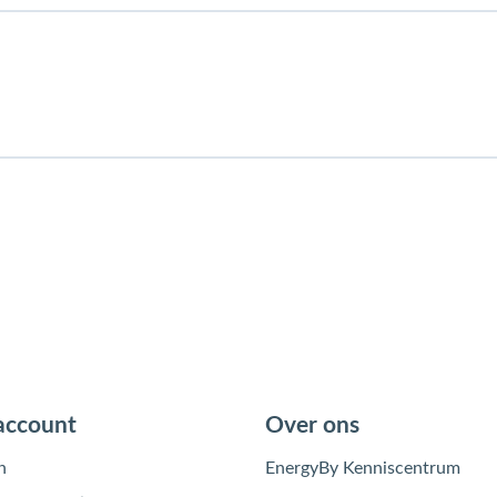
account
Over ons
n
EnergyBy Kenniscentrum