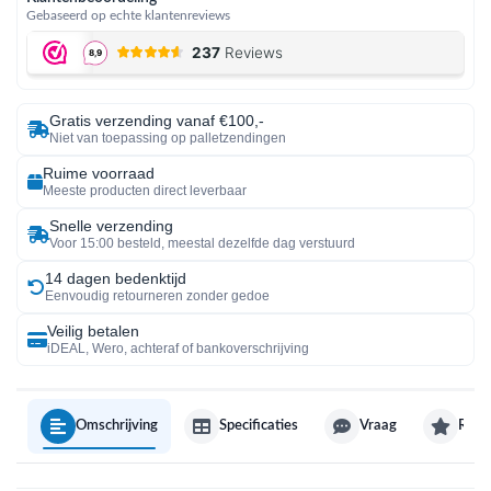
Gebaseerd op echte klantenreviews
Gratis verzending vanaf €100,-
Niet van toepassing op palletzendingen
Ruime voorraad
Meeste producten direct leverbaar
Snelle verzending
Voor 15:00 besteld, meestal dezelfde dag verstuurd
14 dagen bedenktijd
Eenvoudig retourneren zonder gedoe
Veilig betalen
iDEAL, Wero, achteraf of bankoverschrijving
Omschrijving
Specificaties
Vraag
Revi