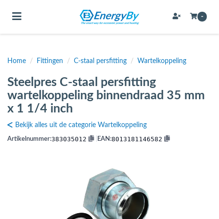
Toggle navigation
-
Home
/
Fittingen
/
C-staal persfitting
/
Wartelkoppeling
bmenu (Bevestigingsmateriaal / schroeven)
Steelpres C-staal persfitting
bmenu (Buffervaten, hygiene boilers & boilervaten)
wartelkoppeling binnendraad 35 mm
bmenu (Buizen & leidingen)
x 1 1/4 inch
bmenu (Expansievaten)
Bekijk alles uit de categorie Wartelkoppeling
383035012
8013181146582
Artikelnummer:
|
EAN:
bmenu (Fittingen)
bmenu (Flexibele slangen)
ubmenu (Gereedschap)