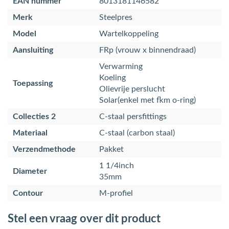
EAN nummer
8013181146582
Merk
Steelpres
Model
Wartelkoppeling
Aansluiting
FRp (vrouw x binnendraad)
Verwarming
Koeling
Toepassing
Olievrije perslucht
Solar(enkel met fkm o-ring)
Collecties 2
C-staal persfittings
Materiaal
C-staal (carbon staal)
Verzendmethode
Pakket
1 1/4inch
Diameter
35mm
Contour
M-profiel
Stel een vraag over dit product