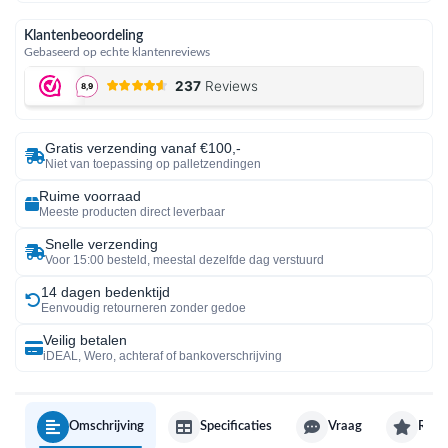
Klantenbeoordeling
Gebaseerd op echte klantenreviews
Gratis verzending vanaf €100,-
Niet van toepassing op palletzendingen
Ruime voorraad
Meeste producten direct leverbaar
Snelle verzending
Voor 15:00 besteld, meestal dezelfde dag verstuurd
14 dagen bedenktijd
Eenvoudig retourneren zonder gedoe
Veilig betalen
iDEAL, Wero, achteraf of bankoverschrijving
Omschrijving
Specificaties
Vraag
Revi