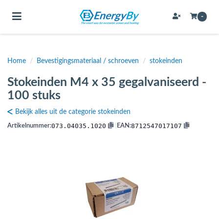
Toggle navigation
-
Home
/
Bevestigingsmateriaal / schroeven
/
stokeinden
bmenu (Bevestigingsmateriaal / schroeven)
Stokeinden M4 x 35 gegalvaniseerd -
bmenu (Buffervaten, hygiene boilers & boilervaten)
100 stuks
bmenu (Buizen & leidingen)
Bekijk alles uit de categorie stokeinden
bmenu (Expansievaten)
073.04035.1020
8712547017107
Artikelnummer:
|
EAN:
bmenu (Fittingen)
bmenu (Flexibele slangen)
ubmenu (Gereedschap)