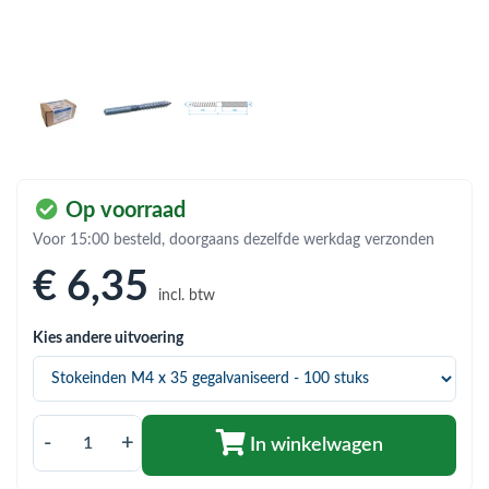
bmenu (Hemelwaterafvoer & riolering)
bmenu (Circulatiepompen, pompgroepen & verdelers)
bmenu (Installatiemateriaal)
ubmenu (Rookkanalen)
bmenu (Sanitair)
Op voorraad
bmenu (Verwarming, kachels & ketels)
Voor 15:00 besteld, doorgaans dezelfde werkdag verzonden
bmenu (Zonneboilersets & onderdelen)
€ 6
,35
incl. btw
ubmenu (Warmtepompen en warmtepompboilers)
Kies andere uitvoering
-
+
In winkelwagen