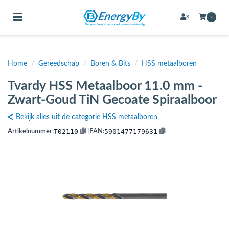
Toggle navigation
-
Home
/
Gereedschap
/
Boren & Bits
/
HSS metaalboren
bmenu (Bevestigingsmateriaal / schroeven)
Tvardy HSS Metaalboor 11.0 mm -
bmenu (Buffervaten, hygiene boilers & boilervaten)
Zwart-Goud TiN Gecoate Spiraalboor
bmenu (Buizen & leidingen)
Bekijk alles uit de categorie HSS metaalboren
bmenu (Expansievaten)
T02110
5901477179631
Artikelnummer:
|
EAN:
bmenu (Fittingen)
bmenu (Flexibele slangen)
ubmenu (Gereedschap)