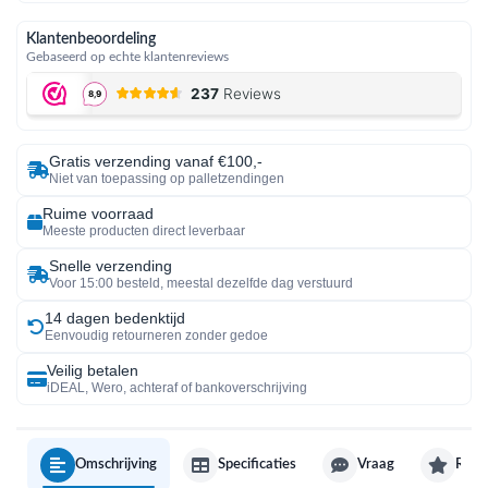
Klantenbeoordeling
Gebaseerd op echte klantenreviews
Gratis verzending vanaf €100,-
Niet van toepassing op palletzendingen
Ruime voorraad
Meeste producten direct leverbaar
Snelle verzending
Voor 15:00 besteld, meestal dezelfde dag verstuurd
14 dagen bedenktijd
Eenvoudig retourneren zonder gedoe
Veilig betalen
iDEAL, Wero, achteraf of bankoverschrijving
Omschrijving
Specificaties
Vraag
Revi