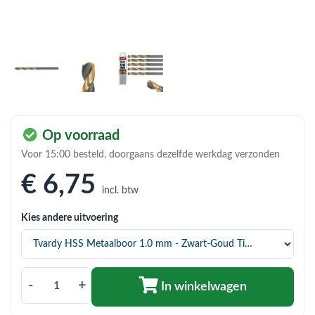
bmenu (Hemelwaterafvoer & riolering)
bmenu (Circulatiepompen, pompgroepen & verdelers)
bmenu (Installatiemateriaal)
ubmenu (Rookkanalen)
bmenu (Sanitair)
Op voorraad
bmenu (Verwarming, kachels & ketels)
Voor 15:00 besteld, doorgaans dezelfde werkdag verzonden
bmenu (Zonneboilersets & onderdelen)
€ 6
,75
incl. btw
ubmenu (Warmtepompen en warmtepompboilers)
Kies andere uitvoering
-
+
In winkelwagen