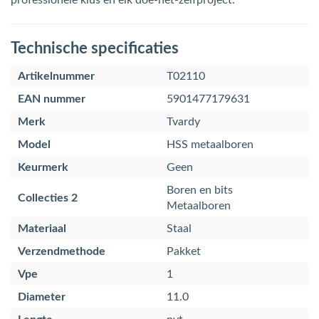
professionele klus en elk doe-het-zelfproject.
Technische specificaties
Artikelnummer
T02110
EAN nummer
5901477179631
Merk
Tvardy
Model
HSS metaalboren
Keurmerk
Geen
Boren en bits
Collecties 2
Metaalboren
Materiaal
Staal
Verzendmethode
Pakket
Vpe
1
Diameter
11.0