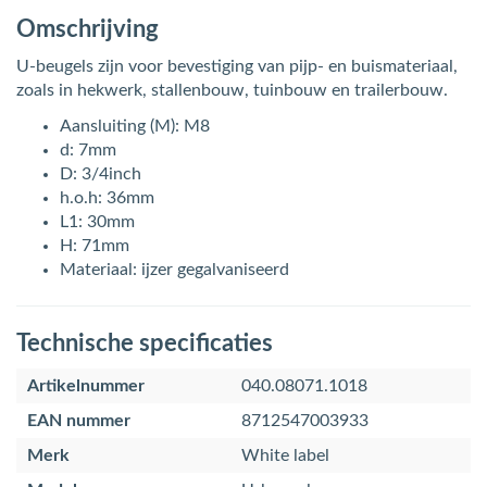
Omschrijving
U-beugels zijn voor bevestiging van pijp- en buismateriaal,
zoals in hekwerk, stallenbouw, tuinbouw en trailerbouw.
Aansluiting (M): M8
d: 7mm
D: 3/4inch
h.o.h: 36mm
L1: 30mm
H: 71mm
Materiaal: ijzer gegalvaniseerd
Technische specificaties
Artikelnummer
040.08071.1018
EAN nummer
8712547003933
Merk
White label