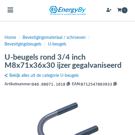
Toggle navigation
-
Home
/
Bevestigingsmateriaal / schroeven
/
bmenu (Bevestigingsmateriaal / schroeven)
Bevestigingsbeugels
/
U-beugels
bmenu (Buffervaten, hygiene boilers & boilervaten)
U-beugels rond 3/4 inch
bmenu (Buizen & leidingen)
M8x71x36x30 ijzer gegalvaniseerd
bmenu (Expansievaten)
Bekijk alles uit de categorie U-beugels
040.08071.1018
8712547003933
Artikelnummer:
|
EAN:
bmenu (Fittingen)
bmenu (Flexibele slangen)
ubmenu (Gereedschap)