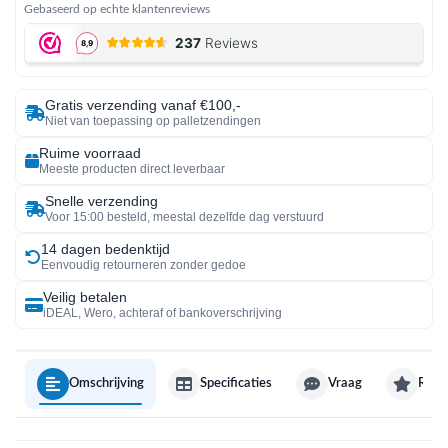
Gebaseerd op echte klantenreviews
Gratis verzending vanaf €100,-
Niet van toepassing op palletzendingen
Ruime voorraad
Meeste producten direct leverbaar
Snelle verzending
Voor 15:00 besteld, meestal dezelfde dag verstuurd
14 dagen bedenktijd
Eenvoudig retourneren zonder gedoe
Veilig betalen
iDEAL, Wero, achteraf of bankoverschrijving
Omschrijving
Specificaties
Vraag
Revi