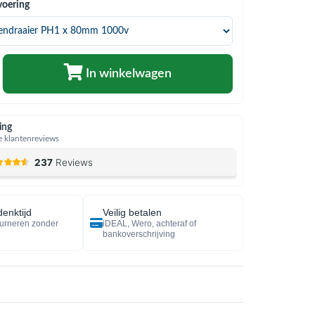
voering
In winkelwagen
ing
 klantenreviews
enktijd
Veilig betalen
urneren zonder
iDEAL, Wero, achteraf of
bankoverschrijving