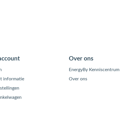
account
Over ons
n
EnergyBy Kenniscentrum
 informatie
Over ons
stellingen
inkelwagen