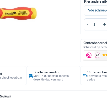
Kies andere uit
-
+
Klantenbeoordel
Gebaseerd op echte
Snelle verzending
14 dagen bed
ad
Voor 15:00 besteld, meestal
Eenvoudig reto
 direct leverbaar
dezelfde dag verstuurd
gedoe
Reviews