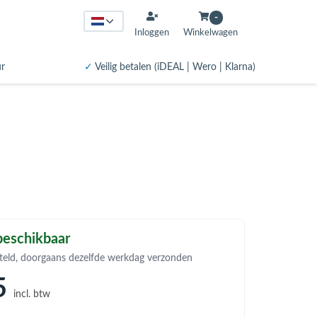
-
Inloggen
Winkelwagen
ur
✓
Veilig betalen (iDEAL | Wero | Klarna)
eschikbaar
teld, doorgaans dezelfde werkdag verzonden
5
incl. btw