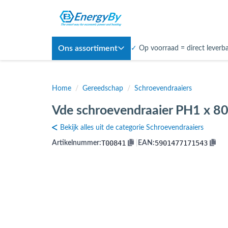
Ons assortiment
✓
Op voorraad = direct leverb
Home
/
Gereedschap
/
Schroevendraaiers
Vde schroevendraaier PH1 x 
Bekijk alles uit de categorie Schroevendraaiers
T00841
5901477171543
Artikelnummer:
|
EAN: