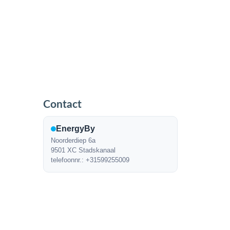
Contact
EnergyBy
Noorderdiep 6a
9501 XC Stadskanaal
telefoonnr.: +31599255009