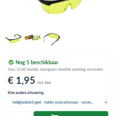
bmenu (Hemelwaterafvoer & riolering)
bmenu (Circulatiepompen, pompgroepen & verdelers)
bmenu (Installatiemateriaal)
ubmenu (Rookkanalen)
bmenu (Sanitair)
bmenu (Verwarming, kachels & ketels)
Nog 5 beschikbaar
bmenu (Zonneboilersets & onderdelen)
Voor 15:00 besteld, doorgaans dezelfde werkdag verzonden
ubmenu (Warmtepompen en warmtepompboilers)
€ 1
,95
incl. btw
Kies andere uitvoering