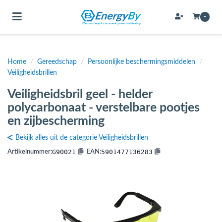
Toggle navigation
-
Home
/
Gereedschap
/
Persoonlijke beschermingsmiddelen
/
bmenu (Bevestigingsmateriaal / schroeven)
Veiligheidsbrillen
bmenu (Buffervaten, hygiene boilers & boilervaten)
Veiligheidsbril geel - helder
bmenu (Buizen & leidingen)
polycarbonaat - verstelbare pootjes
en zijbescherming
bmenu (Expansievaten)
Bekijk alles uit de categorie Veiligheidsbrillen
G90021
5901477136283
Artikelnummer:
|
EAN:
bmenu (Fittingen)
bmenu (Flexibele slangen)
ubmenu (Gereedschap)