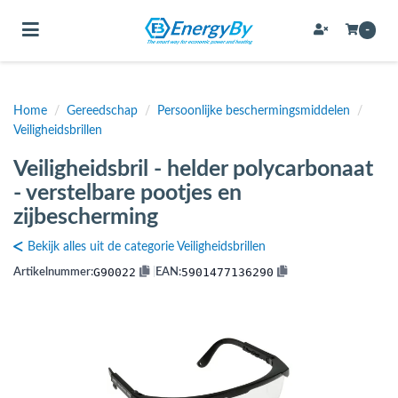
Toggle navigation
-
Home
/
Gereedschap
/
Persoonlijke beschermingsmiddelen
/
bmenu (Bevestigingsmateriaal / schroeven)
Veiligheidsbrillen
bmenu (Buffervaten, hygiene boilers & boilervaten)
Veiligheidsbril - helder polycarbonaat
bmenu (Buizen & leidingen)
- verstelbare pootjes en
zijbescherming
bmenu (Expansievaten)
Bekijk alles uit de categorie Veiligheidsbrillen
G90022
5901477136290
Artikelnummer:
|
EAN:
bmenu (Fittingen)
bmenu (Flexibele slangen)
ubmenu (Gereedschap)