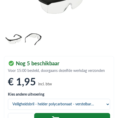
bmenu (Hemelwaterafvoer & riolering)
bmenu (Circulatiepompen, pompgroepen & verdelers)
bmenu (Installatiemateriaal)
ubmenu (Rookkanalen)
bmenu (Sanitair)
bmenu (Verwarming, kachels & ketels)
Nog 5 beschikbaar
bmenu (Zonneboilersets & onderdelen)
Voor 15:00 besteld, doorgaans dezelfde werkdag verzonden
ubmenu (Warmtepompen en warmtepompboilers)
€ 1
,95
incl. btw
Kies andere uitvoering