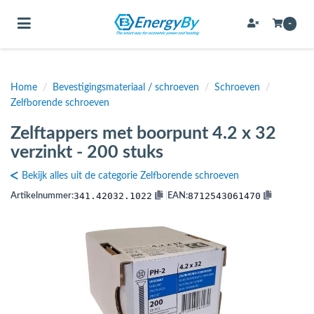
Toggle navigation
-
Home
/
Bevestigingsmateriaal / schroeven
/
Schroeven
/
bmenu (Bevestigingsmateriaal / schroeven)
Zelfborende schroeven
bmenu (Buffervaten, hygiene boilers & boilervaten)
Zelftappers met boorpunt 4.2 x 32
bmenu (Buizen & leidingen)
verzinkt - 200 stuks
bmenu (Expansievaten)
Bekijk alles uit de categorie Zelfborende schroeven
341.42032.1022
8712543061470
Artikelnummer:
|
EAN:
bmenu (Fittingen)
bmenu (Flexibele slangen)
ubmenu (Gereedschap)