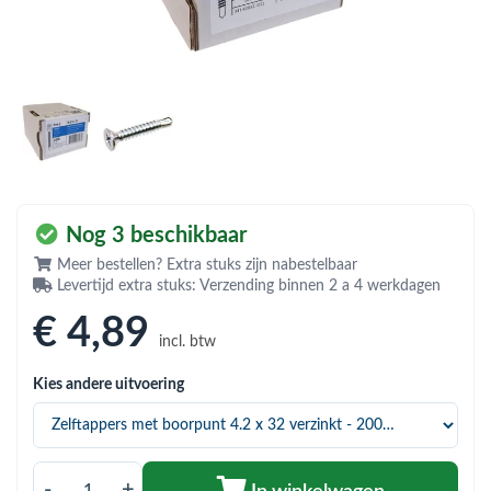
bmenu (Hemelwaterafvoer & riolering)
bmenu (Circulatiepompen, pompgroepen & verdelers)
bmenu (Installatiemateriaal)
ubmenu (Rookkanalen)
bmenu (Sanitair)
bmenu (Verwarming, kachels & ketels)
Nog 3 beschikbaar
bmenu (Zonneboilersets & onderdelen)
Meer bestellen? Extra stuks zijn nabestelbaar
Levertijd extra stuks: Verzending binnen 2 a 4 werkdagen
ubmenu (Warmtepompen en warmtepompboilers)
€ 4
,89
incl. btw
Kies andere uitvoering
-
+