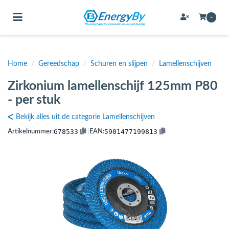
Toggle navigation
-
Home
/
Gereedschap
/
Schuren en slijpen
/
Lamellenschijven
bmenu (Bevestigingsmateriaal / schroeven)
Zirkonium lamellenschijf 125mm P80
bmenu (Buffervaten, hygiene boilers & boilervaten)
- per stuk
bmenu (Buizen & leidingen)
Bekijk alles uit de categorie Lamellenschijven
bmenu (Expansievaten)
G78533
5901477199813
Artikelnummer:
|
EAN:
bmenu (Fittingen)
bmenu (Flexibele slangen)
ubmenu (Gereedschap)