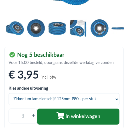
bmenu (Hemelwaterafvoer & riolering)
bmenu (Circulatiepompen, pompgroepen & verdelers)
bmenu (Installatiemateriaal)
ubmenu (Rookkanalen)
bmenu (Sanitair)
Nog 5 beschikbaar
bmenu (Verwarming, kachels & ketels)
Voor 15:00 besteld, doorgaans dezelfde werkdag verzonden
bmenu (Zonneboilersets & onderdelen)
€ 3
,95
incl. btw
ubmenu (Warmtepompen en warmtepompboilers)
Kies andere uitvoering
-
+
In winkelwagen