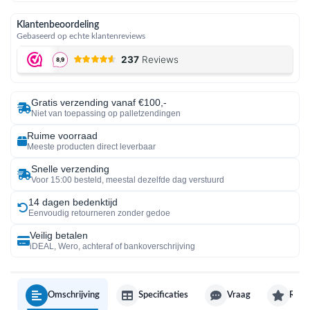
Klantenbeoordeling
Gebaseerd op echte klantenreviews
Gratis verzending vanaf €100,-
Niet van toepassing op palletzendingen
Ruime voorraad
Meeste producten direct leverbaar
Snelle verzending
Voor 15:00 besteld, meestal dezelfde dag verstuurd
14 dagen bedenktijd
Eenvoudig retourneren zonder gedoe
Veilig betalen
iDEAL, Wero, achteraf of bankoverschrijving
Omschrijving
Specificaties
Vraag
Revi