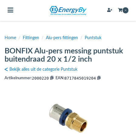
Toggle navigation
-
Home
/
Fittingen
/
Alu-pers fittingen
/
Puntstuk
bmenu (Bevestigingsmateriaal / schroeven)
BONFIX Alu-pers messing puntstuk
bmenu (Buffervaten, hygiene boilers & boilervaten)
buitendraad 20 x 1/2 inch
bmenu (Buizen & leidingen)
Bekijk alles uit de categorie Puntstuk
bmenu (Expansievaten)
2000220
8717845019204
Artikelnummer:
|
EAN:
bmenu (Fittingen)
bmenu (Flexibele slangen)
ubmenu (Gereedschap)