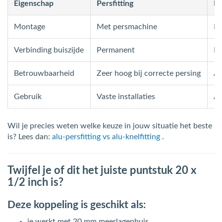
Eigenschap
Persfitting
Kn
Montage
Met persmachine
Me
Verbinding buiszijde
Permanent
D
Betrouwbaarheid
Zeer hoog bij correcte persing
Af
Gebruik
Vaste installaties
Aa
Wil je precies weten welke keuze in jouw situatie het beste
is? Lees dan:
alu-persfitting vs alu-knelfitting
.
Twijfel je of dit het juiste puntstuk 20 x
1/2 inch is?
Deze koppeling is geschikt als:
je werkt met 20 mm meerlagenbuis