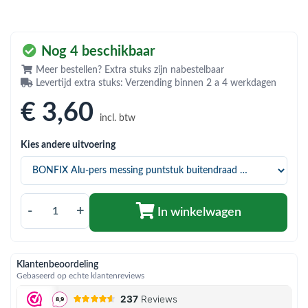
bmenu (Hemelwaterafvoer & riolering)
bmenu (Circulatiepompen, pompgroepen & verdelers)
Nog 4 beschikbaar
bmenu (Installatiemateriaal)
Meer bestellen? Extra stuks zijn nabestelbaar
Levertijd extra stuks: Verzending binnen 2 a 4 werkdagen
ubmenu (Rookkanalen)
€ 3
,60
bmenu (Sanitair)
incl. btw
bmenu (Verwarming, kachels & ketels)
Kies andere uitvoering
bmenu (Zonneboilersets & onderdelen)
ubmenu (Warmtepompen en warmtepompboilers)
-
+
In winkelwagen
Klantenbeoordeling
Gebaseerd op echte klantenreviews