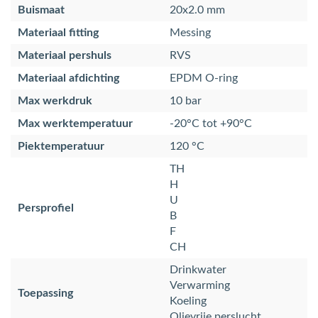
Buismaat
20x2.0 mm
Materiaal fitting
Messing
Materiaal pershuls
RVS
Materiaal afdichting
EPDM O-ring
Max werkdruk
10 bar
Max werktemperatuur
-20°C tot +90°C
Piektemperatuur
120 °C
TH
H
U
Persprofiel
B
F
CH
Drinkwater
Verwarming
Toepassing
Koeling
Olievrije perslucht