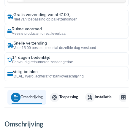
Gratis verzending vanaf €100,-
Niet van toepassing op palletzendingen
Ruime voorraad
Meeste producten direct leverbaar
Snelle verzending
Voor 15:00 besteld, meestal dezelfde dag verstuurd
14 dagen bedenktijd
Eenvoudig retourneren zonder gedoe
Veilig betalen
iDEAL, Wero, achteraf of bankoverschrijving
Omschrijving
Toepassing
Installatie
Sp
Omschrijving