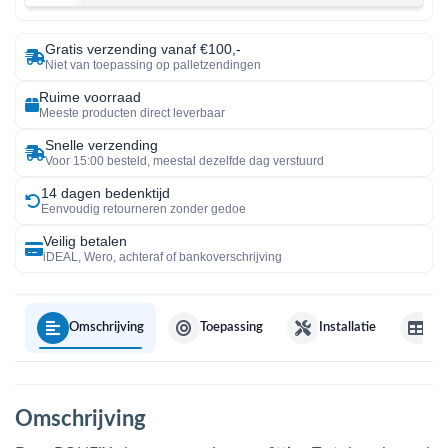
Gratis verzending vanaf €100,-
Niet van toepassing op palletzendingen
Ruime voorraad
Meeste producten direct leverbaar
Snelle verzending
Voor 15:00 besteld, meestal dezelfde dag verstuurd
14 dagen bedenktijd
Eenvoudig retourneren zonder gedoe
Veilig betalen
iDEAL, Wero, achteraf of bankoverschrijving
Omschrijving
Toepassing
Installatie
Sp
Omschrijving