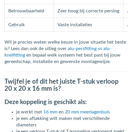
Betrouwbaarheid
Zeer hoog bij correcte persing
Af
Gebruik
Vaste installaties
Aa
Wil je precies weten welke keuze in jouw situatie het beste
is? Lees dan ook de uitleg over
alu-persfitting vs alu-
knelfitting
en bepaal welk systeem het best past bij jouw
gereedschap, installatie en gewenste montagewijze.
Twijfel je of dit het juiste T-stuk verloop
20 x 20 x 16 mm is?
Deze koppeling is geschikt als:
je werkt met
16 mm
en
20 mm meerlagenbuis
je een aftakking wilt maken met verschillende
diameters
je een verloop T-stuk of T-koppeling verlopend zoekt