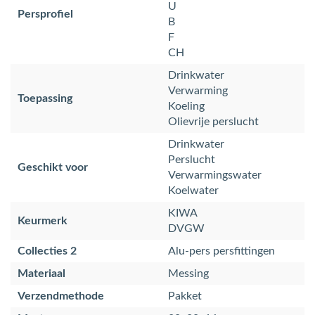
U
Persprofiel
B
F
CH
Drinkwater
Verwarming
Toepassing
Koeling
Olievrije perslucht
Drinkwater
Perslucht
Geschikt voor
Verwarmingswater
Koelwater
KIWA
Keurmerk
DVGW
Collecties 2
Alu-pers persfittingen
Materiaal
Messing
Verzendmethode
Pakket