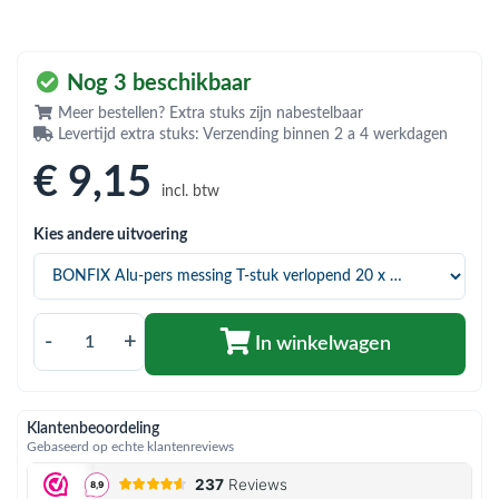
bmenu (Hemelwaterafvoer & riolering)
bmenu (Circulatiepompen, pompgroepen & verdelers)
Nog 3 beschikbaar
bmenu (Installatiemateriaal)
Meer bestellen? Extra stuks zijn nabestelbaar
Levertijd extra stuks: Verzending binnen 2 a 4 werkdagen
ubmenu (Rookkanalen)
€ 9
,15
bmenu (Sanitair)
incl. btw
bmenu (Verwarming, kachels & ketels)
Kies andere uitvoering
bmenu (Zonneboilersets & onderdelen)
ubmenu (Warmtepompen en warmtepompboilers)
-
+
In winkelwagen
Klantenbeoordeling
Gebaseerd op echte klantenreviews