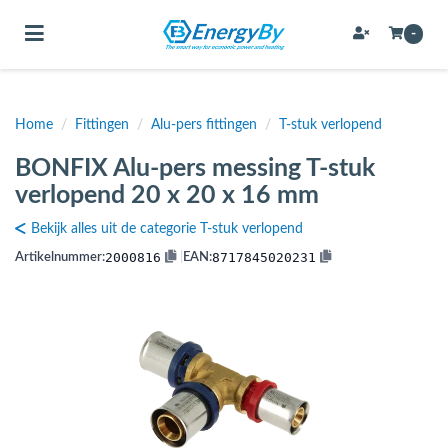
Toggle navigation
-
Home
/
Fittingen
/
Alu-pers fittingen
/
T-stuk verlopend
bmenu (Bevestigingsmateriaal / schroeven)
BONFIX Alu-pers messing T-stuk
bmenu (Buffervaten, hygiene boilers & boilervaten)
verlopend 20 x 20 x 16 mm
bmenu (Buizen & leidingen)
Bekijk alles uit de categorie T-stuk verlopend
bmenu (Expansievaten)
2000816
8717845020231
Artikelnummer:
|
EAN:
bmenu (Fittingen)
bmenu (Flexibele slangen)
ubmenu (Gereedschap)