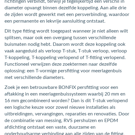
richtingen verbindt, terwijl je tegelijkertijd een verschil in
diameter opvangt binnen dezelfde koppeling. Aan alle drie
de zijden wordt gewerkt met een persverbinding, waardoor
een permanente en lekvrije aansluiting ontstaat.
Dit type fitting wordt toegepast wanneer je niet alleen wilt
splitsen, maar ook een overgang tussen verschillende
buismaten nodig hebt. Daarom wordt deze koppeling ook
vaak aangeduid als verloop T-stuk, T-stuk verloop, verloop
T-koppeling, T-koppeling verlopend of T-fitting verlopend.
Functioneel verwijzen deze zoektermen naar dezelfde
oplossing: een T-vormige persfitting voor meerlagenbuis
met verschillende diameters.
Zoek je een betrouwbare BONFIX persfitting voor een
aftakking in een meerlagenbuissysteem waarbij 20 mm en
16 mm gecombineerd worden? Dan is dit T-stuk verlopend
een logische keuze voor zowel nieuwe installaties als
uitbreidingen, vervangingen, reparaties en renovaties. Door
de combinatie van messing, RVS pershulzen en EPDM
afdichting ontstaat een vaste, duurzame en
onderhoudsarme verbinding aan alle zijden van de fitting.