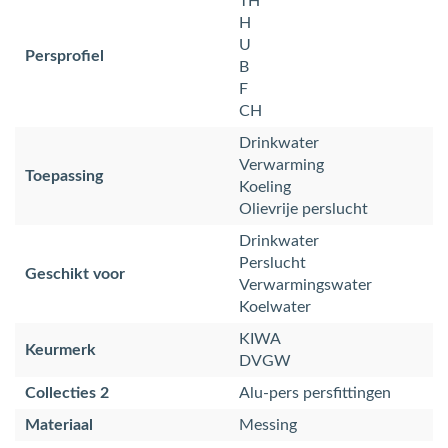
TH
H
U
Persprofiel
B
F
CH
Drinkwater
Verwarming
Toepassing
Koeling
Olievrije perslucht
Drinkwater
Perslucht
Geschikt voor
Verwarmingswater
Koelwater
KIWA
Keurmerk
DVGW
Collecties 2
Alu-pers persfittingen
Materiaal
Messing