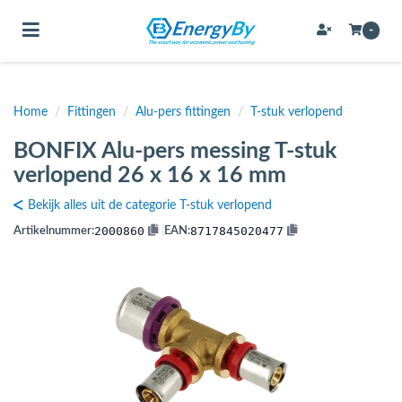
Toggle navigation
-
Home
/
Fittingen
/
Alu-pers fittingen
/
T-stuk verlopend
bmenu (Bevestigingsmateriaal / schroeven)
BONFIX Alu-pers messing T-stuk
bmenu (Buffervaten, hygiene boilers & boilervaten)
verlopend 26 x 16 x 16 mm
bmenu (Buizen & leidingen)
Bekijk alles uit de categorie T-stuk verlopend
bmenu (Expansievaten)
2000860
8717845020477
Artikelnummer:
|
EAN:
bmenu (Fittingen)
bmenu (Flexibele slangen)
ubmenu (Gereedschap)