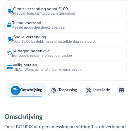
Gratis verzending vanaf €100,-
Niet van toepassing op palletzendingen
Ruime voorraad
Meeste producten direct leverbaar
Snelle verzending
Voor 15:00 besteld, meestal dezelfde dag verstuurd
14 dagen bedenktijd
Eenvoudig retourneren zonder gedoe
Veilig betalen
iDEAL, Wero, achteraf of bankoverschrijving
Omschrijving
Toepassing
Installatie
Sp
Omschrijving
Deze BONFIX alu-pers messing persfitting T-stuk verlopend