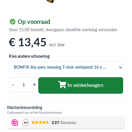
bmenu (Hemelwaterafvoer & riolering)
bmenu (Circulatiepompen, pompgroepen & verdelers)
Op voorraad
bmenu (Installatiemateriaal)
Voor 15:00 besteld, doorgaans dezelfde werkdag verzonden
ubmenu (Rookkanalen)
€ 13
,45
incl. btw
bmenu (Sanitair)
Kies andere uitvoering
bmenu (Verwarming, kachels & ketels)
bmenu (Zonneboilersets & onderdelen)
ubmenu (Warmtepompen en warmtepompboilers)
-
+
In winkelwagen
Klantenbeoordeling
Gebaseerd op echte klantenreviews