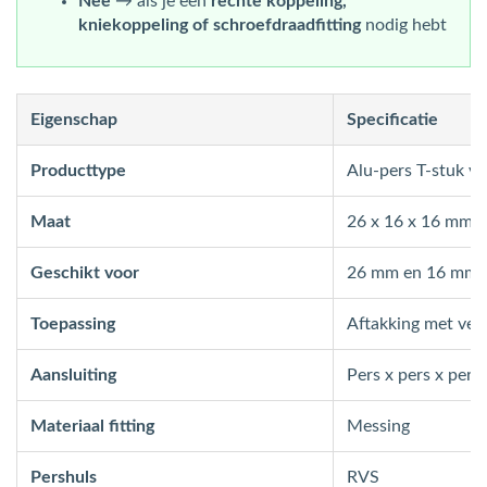
Nee
→ als je een
rechte koppeling,
kniekoppeling of schroefdraadfitting
nodig hebt
Eigenschap
Specificatie
Producttype
Alu-pers T-stuk v
Maat
26 x 16 x 16 mm
Geschikt voor
26 mm en 16 mm 
Toepassing
Aftakking met ver
Aansluiting
Pers x pers x pers
Materiaal fitting
Messing
Pershuls
RVS