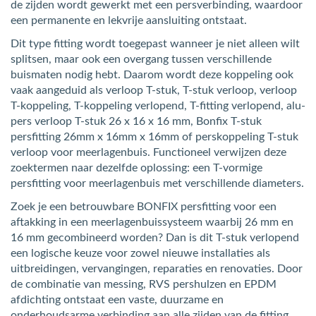
de zijden wordt gewerkt met een persverbinding, waardoor
een permanente en lekvrije aansluiting ontstaat.
Dit type fitting wordt toegepast wanneer je niet alleen wilt
splitsen, maar ook een overgang tussen verschillende
buismaten nodig hebt. Daarom wordt deze koppeling ook
vaak aangeduid als verloop T-stuk, T-stuk verloop, verloop
T-koppeling, T-koppeling verlopend, T-fitting verlopend, alu-
pers verloop T-stuk 26 x 16 x 16 mm, Bonfix T-stuk
persfitting 26mm x 16mm x 16mm of perskoppeling T-stuk
verloop voor meerlagenbuis. Functioneel verwijzen deze
zoektermen naar dezelfde oplossing: een T-vormige
persfitting voor meerlagenbuis met verschillende diameters.
Zoek je een betrouwbare BONFIX persfitting voor een
aftakking in een meerlagenbuissysteem waarbij 26 mm en
16 mm gecombineerd worden? Dan is dit T-stuk verlopend
een logische keuze voor zowel nieuwe installaties als
uitbreidingen, vervangingen, reparaties en renovaties. Door
de combinatie van messing, RVS pershulzen en EPDM
afdichting ontstaat een vaste, duurzame en
onderhoudsarme verbinding aan alle zijden van de fitting.