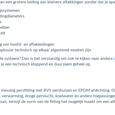
van een grotere leiding aan kleinere aftakkingen zonder dat je ap
ngssystemen
idingdiameters
s
netten
teit
 van hoofd- en aftakleidingen
ngopbouw technisch op elkaar afgestemd moeten zijn
e systeem? Dan is het verstandig om ook te kijken naar andere
 je een technisch kloppend en duurzaam geheel op.
s messing persfitting met RVS pershulzen en EPDM afdichting. D
er, verwarming, droge perslucht, koelwater en andere toepassin
buis, terwijl de vorm van de fitting het mogelijk maakt om een 