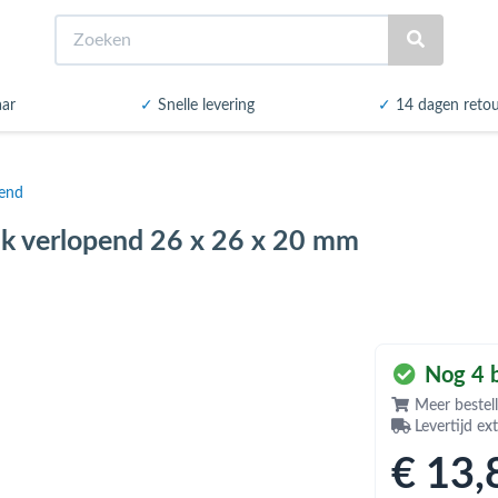
Zoeken
aar
✓
Snelle levering
✓
14 dagen reto
pend
uk verlopend 26 x 26 x 20 mm
Nog 4 b
Meer bestell
Levertijd ex
€ 13
,