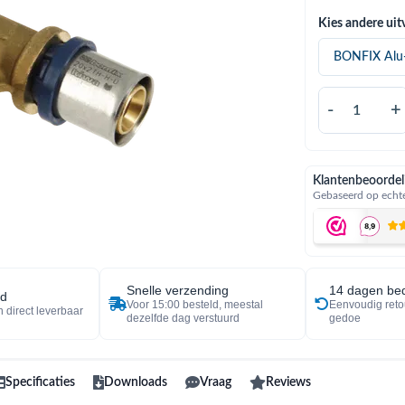
Kies andere uit
-
+
Klantenbeoordel
Gebaseerd op echte
Snelle verzending
14 dagen bed
ad
Voor 15:00 besteld, meestal
Eenvoudig reto
 direct leverbaar
dezelfde dag verstuurd
gedoe
Specificaties
Downloads
Vraag
Reviews