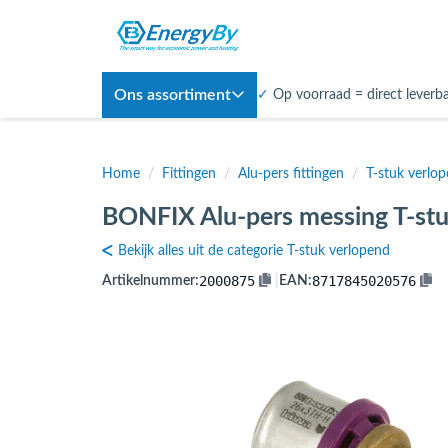
Ons assortiment
✓
Op voorraad = direct leverb
Home
/
Fittingen
/
Alu-pers fittingen
/
T-stuk verlo
BONFIX Alu-pers messing T-st
Bekijk alles uit de categorie T-stuk verlopend
2000875
8717845020576
Artikelnummer:
|
EAN: