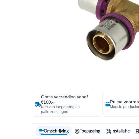
Gratis verzending vanaf
Ruime voorra
€100,-
Meeste producten
Niet van toepassing op
palletzendingen
Omschrijving
Toepassing
Installatie