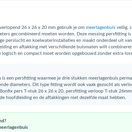
 verlopend 26 x 26 x 20 mm gebruik je om
meerlagenbuis
veilig, 
meters gecombineerd moeten worden. Deze messing persfitting is
oge perslucht en koelwaterinstallaties en maakt onderdeel uit v
leiding en aftakking met verschillende buismaten wilt combiner
ie logisch en compact moet worden opgebouwd zonder extra los
is een persfitting waarmee je drie stukken meerlagenbuis permane
nde diameters. Dit type fitting wordt ook vaak gezocht als verlo
, Bonfix pers T-stuk 26 x 26 x 20, persfitting verloop T-stuk 2
de hoofdleiding en de aftakkingen niet dezelfde maat hebben.
nd?
eerlagenbuis