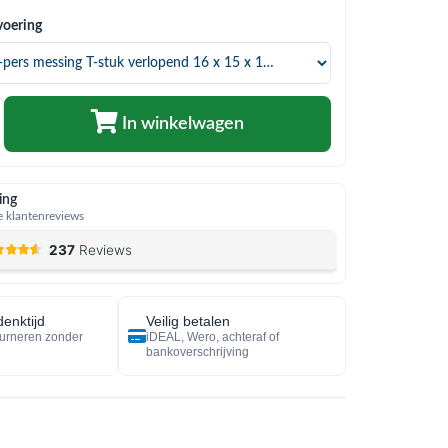
voering
In winkelwagen
ing
 klantenreviews
enktijd
Veilig betalen
urneren zonder
iDEAL, Wero, achteraf of
bankoverschrijving