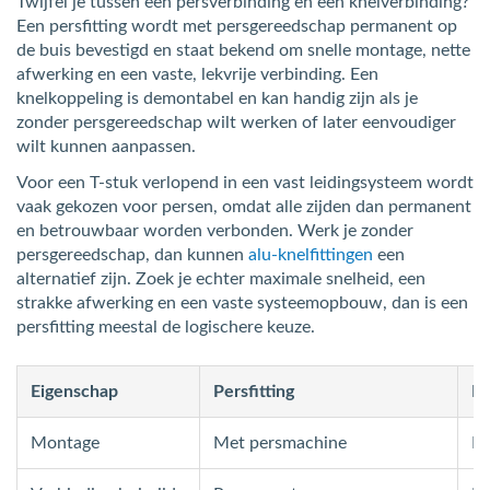
Twijfel je tussen een persverbinding en een knelverbinding?
Een persfitting wordt met persgereedschap permanent op
de buis bevestigd en staat bekend om snelle montage, nette
afwerking en een vaste, lekvrije verbinding. Een
knelkoppeling is demontabel en kan handig zijn als je
zonder persgereedschap wilt werken of later eenvoudiger
wilt kunnen aanpassen.
Voor een T-stuk verlopend in een vast leidingsysteem wordt
vaak gekozen voor persen, omdat alle zijden dan permanent
en betrouwbaar worden verbonden. Werk je zonder
persgereedschap, dan kunnen
alu-knelfittingen
een
alternatief zijn. Zoek je echter maximale snelheid, een
strakke afwerking en een vaste systeemopbouw, dan is een
persfitting meestal de logischere keuze.
Eigenschap
Persfitting
Kn
Montage
Met persmachine
Me