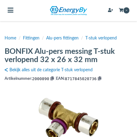
Toggle navigation
-
Home
/
Fittingen
/
Alu-pers fittingen
/
T-stuk verlopend
bmenu (Bevestigingsmateriaal / schroeven)
BONFIX Alu-pers messing T-stuk
bmenu (Buffervaten, hygiene boilers & boilervaten)
verlopend 32 x 26 x 32 mm
bmenu (Buizen & leidingen)
Bekijk alles uit de categorie T-stuk verlopend
bmenu (Expansievaten)
2000890
8717845020736
Artikelnummer:
|
EAN:
bmenu (Fittingen)
bmenu (Flexibele slangen)
ubmenu (Gereedschap)