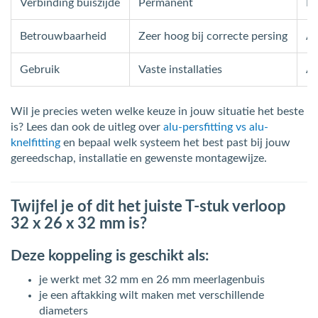
Verbinding buiszijde
Permanent
D
Betrouwbaarheid
Zeer hoog bij correcte persing
Af
Gebruik
Vaste installaties
Aa
Wil je precies weten welke keuze in jouw situatie het beste
is? Lees dan ook de uitleg over
alu-persfitting vs alu-
knelfitting
en bepaal welk systeem het best past bij jouw
gereedschap, installatie en gewenste montagewijze.
Twijfel je of dit het juiste T-stuk verloop
32 x 26 x 32 mm is?
Deze koppeling is geschikt als:
je werkt met 32 mm en 26 mm meerlagenbuis
je een aftakking wilt maken met verschillende
diameters