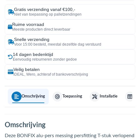
Gratis verzending vanaf €100,-
Niet van toepassing op palletzendingen
Ruime voorraad
Meeste producten direct leverbaar
Snelle verzending
Voor 15:00 besteld, meestal dezelfde dag verstuurd
14 dagen bedenktijd
Eenvoudig retourneren zonder gedoe
Veilig betalen
iDEAL, Wero, achteraf of bankoverschrijving
Omschrijving
Toepassing
Installatie
Sp
Omschrijving
Deze BONFIX alu-pers messing persfitting T-stuk verlopend