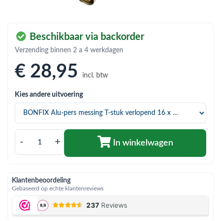
bmenu (Hemelwaterafvoer & riolering)
bmenu (Circulatiepompen, pompgroepen & verdelers)
Beschikbaar via backorder
bmenu (Installatiemateriaal)
Verzending binnen 2 a 4 werkdagen
ubmenu (Rookkanalen)
€ 28
,95
incl. btw
bmenu (Sanitair)
Kies andere uitvoering
bmenu (Verwarming, kachels & ketels)
bmenu (Zonneboilersets & onderdelen)
ubmenu (Warmtepompen en warmtepompboilers)
-
+
In winkelwagen
Klantenbeoordeling
Gebaseerd op echte klantenreviews