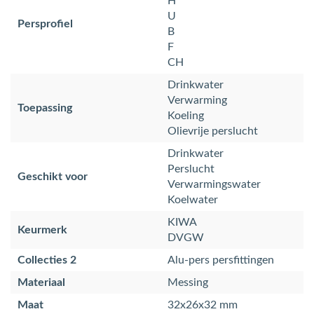
H
U
Persprofiel
B
F
CH
Drinkwater
Verwarming
Toepassing
Koeling
Olievrije perslucht
Drinkwater
Perslucht
Geschikt voor
Verwarmingswater
Koelwater
KIWA
Keurmerk
DVGW
Collecties 2
Alu-pers persfittingen
Materiaal
Messing
Maat
32x26x32 mm