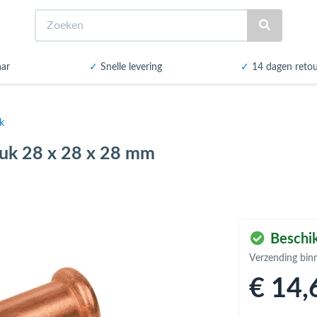
Zoeken
aar
✓
Snelle levering
✓
14 dagen reto
k
tuk 28 x 28 x 28 mm
Beschik
Verzending bin
€ 14
,