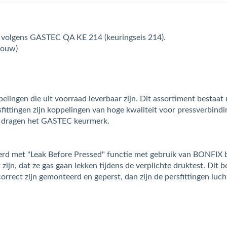
of volgens GASTEC QA KE 214 (keuringseis 214).
rouw)
ingen die uit voorraad leverbaar zijn. Dit assortiment bestaat u
ingen zijn koppelingen van hoge kwaliteit voor pressverbinding
n dragen het GASTEC keurmerk.
d met "Leak Before Pressed" functie met gebruik van BONFIX bu
ijn, dat ze gas gaan lekken tijdens de verplichte druktest. Dit be
orrect zijn gemonteerd en geperst, dan zijn de persfittingen luch