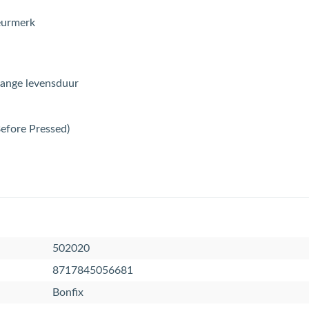
eurmerk
lange levensduur
Before Pressed)
502020
8717845056681
Bonfix