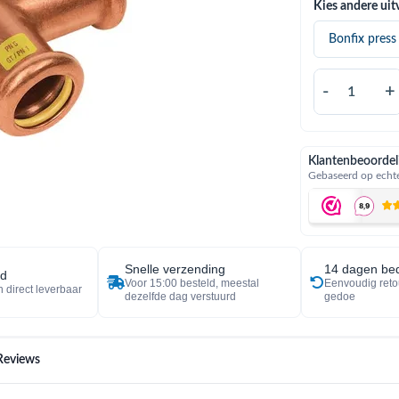
Kies andere uit
-
+
Klantenbeoordel
Gebaseerd op echte
Snelle verzending
14 dagen bed
ad
Voor 15:00 besteld, meestal
Eenvoudig reto
 direct leverbaar
dezelfde dag verstuurd
gedoe
Reviews