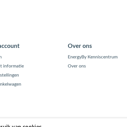
account
Over ons
n
EnergyBy Kenniscentrum
 informatie
Over ons
stellingen
inkelwagen
ruik van cookies.