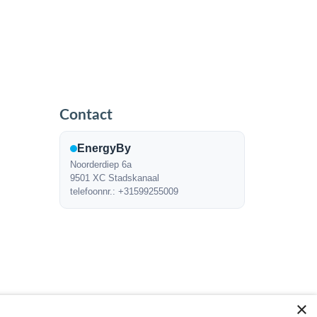
Contact
EnergyBy
Noorderdiep 6a
9501 XC Stadskanaal
telefoonnr.: +31599255009
×