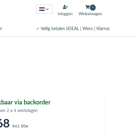
-
Inloggen
Winkelwagen
ur
✓
Veilig betalen (iDEAL | Wero | Klarna)
baar via backorder
nen 2 a 4 werkdagen
68
incl. btw