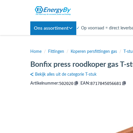
Ons assortiment
✓
Op voorraad = direct leverb
Home
/
Fittingen
/
Koperen persfittingen gas
/
T-stu
Bonfix press roodkoper gas T-s
Bekijk alles uit de categorie T-stuk
502020
8717845056681
Artikelnummer:
|
EAN: