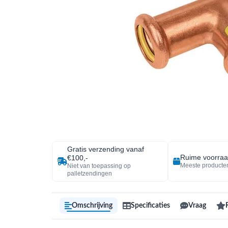
Gratis verzending vanaf
Ruime voorra
€100,-
Meeste producten
Niet van toepassing op
palletzendingen
Omschrijving
Specificaties
Vraag