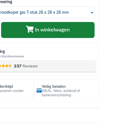
voering
In winkelwagen
ing
 klantenreviews
enktijd
Veilig betalen
urneren zonder
iDEAL, Wero, achteraf of
bankoverschrijving