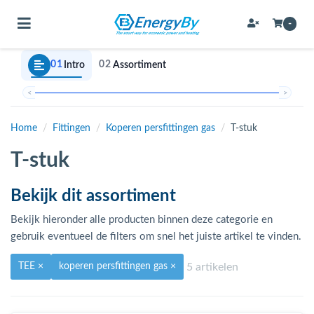
Toggle navigation
-
01
02
Intro
Assortiment
bmenu (Bevestigingsmateriaal / schroeven)
<
>
bmenu (Buffervaten, hygiene boilers & boilervaten)
Home
/
Fittingen
/
Koperen persfittingen gas
/
T-stuk
bmenu (Buizen & leidingen)
T-stuk
bmenu (Expansievaten)
Bekijk dit assortiment
Bekijk hieronder alle producten binnen deze categorie en
bmenu (Fittingen)
gebruik eventueel de filters om snel het juiste artikel te vinden.
bmenu (Flexibele slangen)
5 artikelen
TEE
×
koperen persfittingen gas
×
ubmenu (Gereedschap)