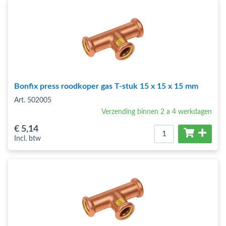
bmenu (Hemelwaterafvoer & riolering)
bmenu (Circulatiepompen, pompgroepen & verdelers)
bmenu (Installatiemateriaal)
ubmenu (Rookkanalen)
bmenu (Sanitair)
Bonfix press roodkoper gas T-stuk 15 x 15 x 15 mm
Art. 502005
bmenu (Verwarming, kachels & ketels)
Verzending binnen 2 a 4 werkdagen
bmenu (Zonneboilersets & onderdelen)
€ 5
,14
Incl. btw
ubmenu (Warmtepompen en warmtepompboilers)