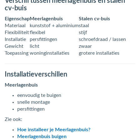
Verschil tussen meerlagenbuis en stalen
cv-buis
Eigenschap
Meerlagenbuis
Stalen cv-buis
Materiaal
kunststof + aluminium
staal
Flexibiliteit
flexibel
stijf
Installatie
persfittingen
schroefdraad / lassen
Gewicht
licht
zwaar
Toepassing
woninginstallaties
grotere installaties
Installatieverschillen
Meerlagenbuis
eenvoudig te buigen
snelle montage
persfittingen
Zie ook:
Hoe installeer je Meerlagenbuis?
Meerlagenbuis buigen