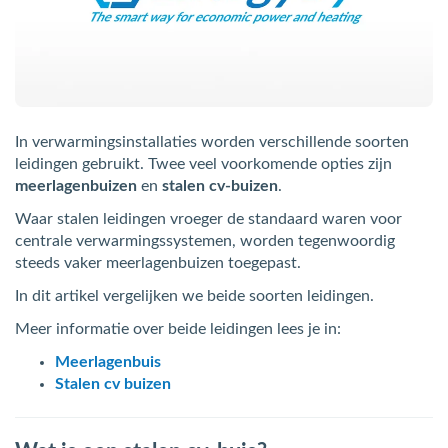
bmenu (Hemelwaterafvoer & riolering)
bmenu (Circulatiepompen, pompgroepen & verdelers)
bmenu (Installatiemateriaal)
ubmenu (Rookkanalen)
In verwarmingsinstallaties worden verschillende soorten
bmenu (Sanitair)
leidingen gebruikt. Twee veel voorkomende opties zijn
meerlagenbuizen
en
stalen cv-buizen
.
bmenu (Verwarming, kachels & ketels)
Waar stalen leidingen vroeger de standaard waren voor
centrale verwarmingssystemen, worden tegenwoordig
bmenu (Zonneboilersets & onderdelen)
steeds vaker meerlagenbuizen toegepast.
ubmenu (Warmtepompen en warmtepompboilers)
In dit artikel vergelijken we beide soorten leidingen.
Meer informatie over beide leidingen lees je in:
Meerlagenbuis
Stalen cv buizen