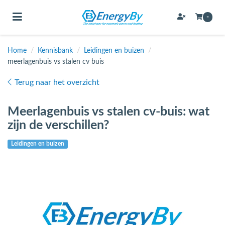
Toggle navigation
-
Home
/
Kennisbank
/
Leidingen en buizen
/
meerlagenbuis vs stalen cv buis
bmenu (Bevestigingsmateriaal / schroeven)
Terug naar het overzicht
bmenu (Buffervaten, hygiene boilers & boilervaten)
bmenu (Buizen & leidingen)
Meerlagenbuis vs stalen cv-buis: wat
zijn de verschillen?
bmenu (Expansievaten)
Leidingen en buizen
bmenu (Fittingen)
bmenu (Flexibele slangen)
ubmenu (Gereedschap)