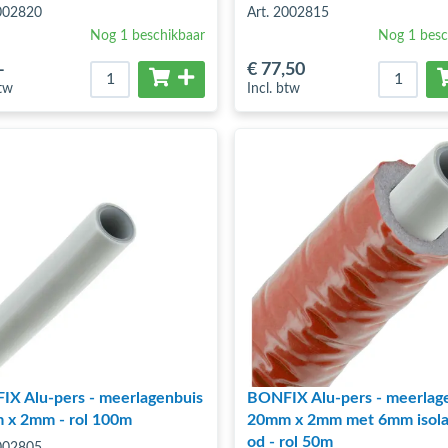
2002820
Art. 2002815
Nog 1 beschikbaar
Nog 1 besc
-
€ 77
,50
btw
Incl. btw
X Alu-pers - meerlagenbuis
BONFIX Alu-pers - meerlag
 x 2mm - rol 100m
20mm x 2mm met 6mm isolat
od - rol 50m
2002805