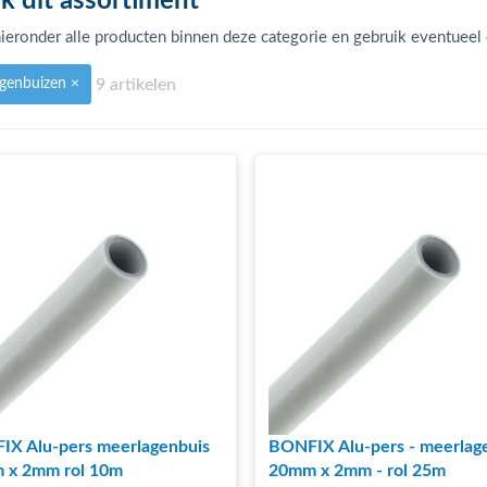
jk dit assortiment
ieronder alle producten binnen deze categorie en gebruik eventueel de
9 artikelen
agenbuizen
×
X Alu-pers meerlagenbuis
BONFIX Alu-pers - meerlag
 x 2mm rol 10m
20mm x 2mm - rol 25m