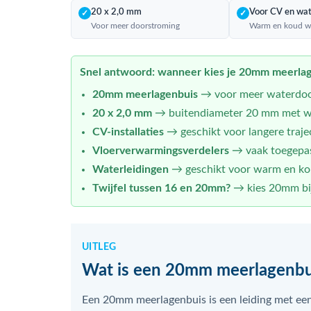
20 x 2,0 mm
Voor CV en wa
✓
✓
Voor meer doorstroming
Warm en koud w
Snel antwoord: wanneer kies je 20mm meerla
20mm meerlagenbuis
→ voor meer waterdoo
20 x 2,0 mm
→ buitendiameter 20 mm met w
CV-installaties
→ geschikt voor langere traje
Vloerverwarmingsverdelers
→ vaak toegepast
Waterleidingen
→ geschikt voor warm en kou
Twijfel tussen 16 en 20mm?
→ kies 20mm bij
UITLEG
Wat is een 20mm meerlagenbu
Een 20mm meerlagenbuis is een leiding met een