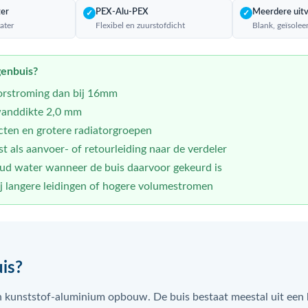
ter
PEX-Alu-PEX
Meerdere uit
✓
✓
ater
Flexibel en zuurstofdicht
Blank, geïsolee
genbuis?
rstroming dan bij 16mm
anddikte 2,0 mm
cten en grotere radiatorgroepen
 als aanvoer- of retourleiding naar de verdeler
d water wanneer de buis daarvoor gekeurd is
 langere leidingen of hogere volumestromen
is?
 kunststof-aluminium opbouw. De buis bestaat meestal uit een 