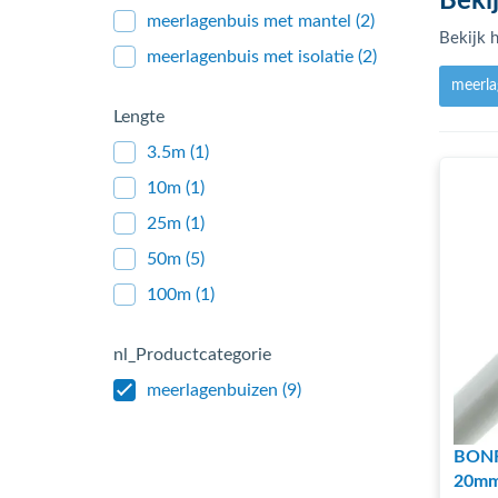
Beki
meerlagenbuis met mantel
(2)
Bekijk h
meerlagenbuis met isolatie
(2)
meerl
Lengte
3.5m
(1)
10m
(1)
25m
(1)
50m
(5)
100m
(1)
nl_Productcategorie
meerlagenbuizen
(9)
BONFI
20mm