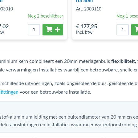
m
rol 50m
2003010
Art. 2003110
Nog 2 beschikbaar
Nog 1 besc
7
,02
€ 177
,25
btw
Incl. btw
aluminium kern combineert een 20mm meerlagenbuis
flexibilitei
e verwarming en installaties waarbij een betrouwbare, snelle en
schillende uitvoeringen, zoals ongeïsoleerde buis, geïsoleerde
fittingen
voor een betrouwbare installatie.
tstof-aluminium leiding met een buitendiameter van 20 mm en 
erdeleraansluitingen en installaties waar meer waterdoorstroming