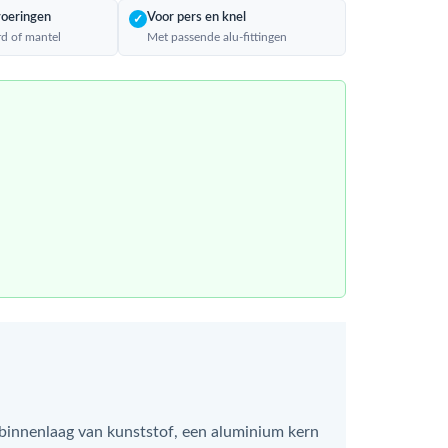
voeringen
Voor pers en knel
✓
rd of mantel
Met passende alu-fittingen
binnenlaag van kunststof, een aluminium kern