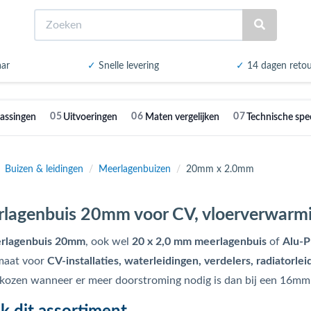
Zoeken
aar
✓
Snelle levering
✓
14 dagen reto
05
06
07
assingen
Uitvoeringen
Maten vergelijken
Technische spec
Buizen & leidingen
/
Meerlagenbuizen
/
20mm x 2.0mm
lagenbuis 20mm voor CV, vloerverwarmin
rlagenbuis 20mm
, ook wel
20 x 2,0 mm meerlagenbuis
of
Alu-P
maat voor
CV-installaties, waterleidingen, verdelers, radiatorleid
kozen wanneer er meer doorstroming nodig is dan bij een 16mm