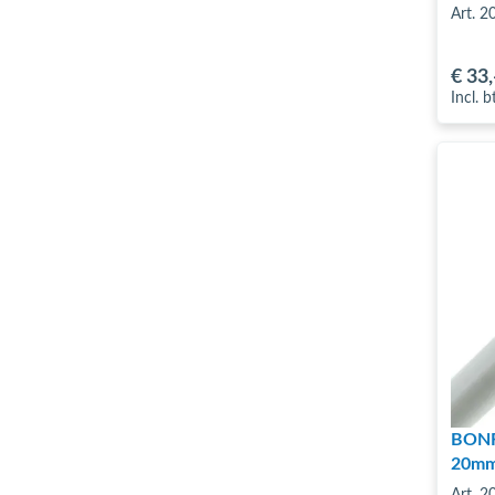
Art. 
€ 33
,
Incl. 
BONFI
20mm
Art. 