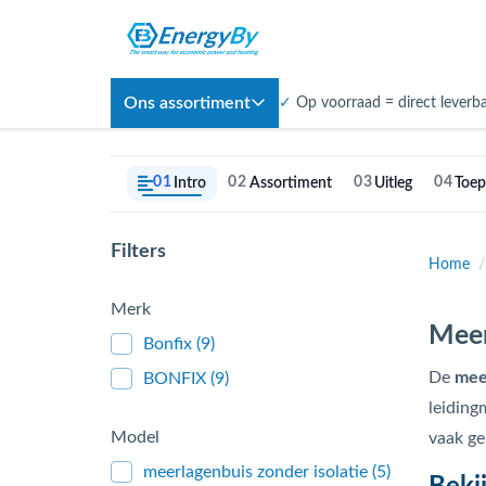
Ons assortiment
✓
Op voorraad = direct leverb
01
02
03
04
Intro
Assortiment
Uitleg
Toep
Filters
Home
/
Merk
Meer
Bonfix
(9)
De
mee
BONFIX
(9)
leiding
Model
vaak ge
meerlagenbuis zonder isolatie
(5)