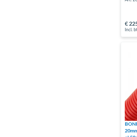
€ 22
Incl. 
BONFI
20mm 