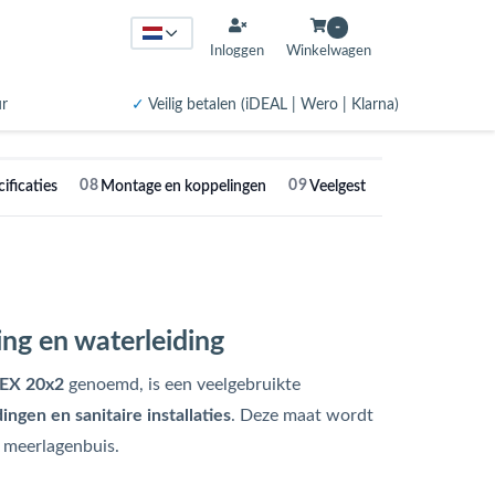
-
Inloggen
Winkelwagen
ur
✓
Veilig betalen (iDEAL | Wero | Klarna)
08
09
10
ificaties
Montage en koppelingen
Veelgestelde vragen
V
g en waterleiding
EX 20x2
genoemd, is een veelgebruikte
ingen en sanitaire installaties
. Deze maat wordt
 meerlagenbuis.