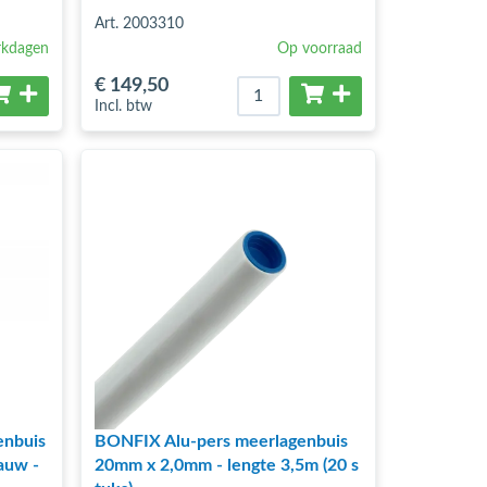
Art. 2003310
rkdagen
Op voorraad
€ 149
,50
Incl. btw
enbuis
BONFIX Alu-pers meerlagenbuis
auw -
20mm x 2,0mm - lengte 3,5m (20 s