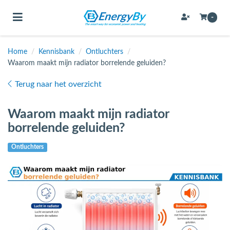
Toggle navigation
-
Home
/
Kennisbank
/
Ontluchters
/
Waarom maakt mijn radiator borrelende geluiden?
bmenu (Bevestigingsmateriaal / schroeven)
Terug naar het overzicht
bmenu (Buffervaten, hygiene boilers & boilervaten)
bmenu (Buizen & leidingen)
Waarom maakt mijn radiator
borrelende geluiden?
bmenu (Expansievaten)
Ontluchters
bmenu (Fittingen)
bmenu (Flexibele slangen)
ubmenu (Gereedschap)