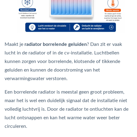
bmenu (Hemelwaterafvoer & riolering)
bmenu (Circulatiepompen, pompgroepen & verdelers)
bmenu (Installatiemateriaal)
ubmenu (Rookkanalen)
Maakt je
radiator borrelende geluiden
? Dan zit er vaak
bmenu (Sanitair)
lucht in de radiator of in de cv-installatie. Luchtbellen
kunnen zorgen voor borrelende, klotsende of tikkende
bmenu (Verwarming, kachels & ketels)
geluiden en kunnen de doorstroming van het
bmenu (Zonneboilersets & onderdelen)
verwarmingswater verstoren.
ubmenu (Warmtepompen en warmtepompboilers)
Een borrelende radiator is meestal geen groot probleem,
maar het is wel een duidelijk signaal dat de installatie niet
volledig luchtvrij is. Door de radiator te ontluchten kan de
lucht ontsnappen en kan het warme water weer beter
circuleren.