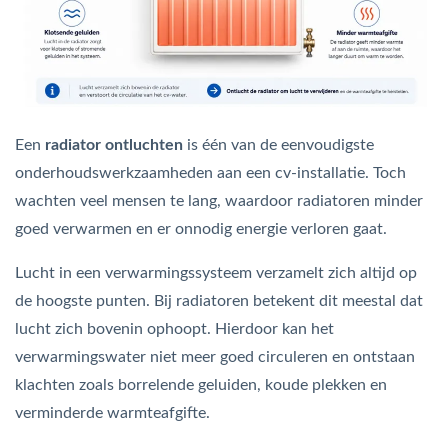
bmenu (Hemelwaterafvoer & riolering)
bmenu (Circulatiepompen, pompgroepen & verdelers)
bmenu (Installatiemateriaal)
ubmenu (Rookkanalen)
Een
radiator ontluchten
is één van de eenvoudigste
bmenu (Sanitair)
onderhoudswerkzaamheden aan een cv-installatie. Toch
wachten veel mensen te lang, waardoor radiatoren minder
bmenu (Verwarming, kachels & ketels)
goed verwarmen en er onnodig energie verloren gaat.
bmenu (Zonneboilersets & onderdelen)
Lucht in een verwarmingssysteem verzamelt zich altijd op
ubmenu (Warmtepompen en warmtepompboilers)
de hoogste punten. Bij radiatoren betekent dit meestal dat
lucht zich bovenin ophoopt. Hierdoor kan het
verwarmingswater niet meer goed circuleren en ontstaan
klachten zoals borrelende geluiden, koude plekken en
verminderde warmteafgifte.