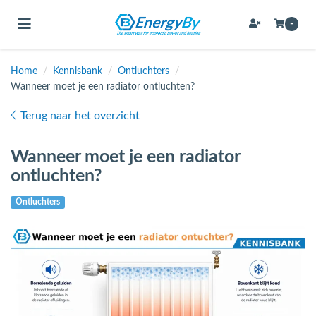
Toggle navigation
-
Home
/
Kennisbank
/
Ontluchters
/
Wanneer moet je een radiator ontluchten?
bmenu (Bevestigingsmateriaal / schroeven)
Terug naar het overzicht
bmenu (Buffervaten, hygiene boilers & boilervaten)
bmenu (Buizen & leidingen)
Wanneer moet je een radiator
ontluchten?
bmenu (Expansievaten)
Ontluchters
bmenu (Fittingen)
bmenu (Flexibele slangen)
ubmenu (Gereedschap)