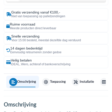
Gratis verzending vanaf €100,-
Niet van toepassing op palletzendingen
Ruime voorraad
Meeste producten direct leverbaar
Snelle verzending
Voor 15:00 besteld, meestal dezelfde dag verstuurd
14 dagen bedenktijd
Eenvoudig retourneren zonder gedoe
Veilig betalen
iDEAL, Wero, achteraf of bankoverschrijving
Omschrijving
Toepassing
Installatie
Sp
Omschrijving