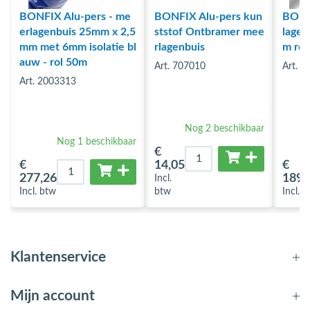
BONFIX Alu-pers - me
BONFIX Alu-pers kun
BONF
erlagenbuis 25mm x 2,5
ststof Ontbramer mee
lagen
mm met 6mm isolatie bl
rlagenbuis
m rol
auw - rol 50m
Art. 707010
Art. 
Art. 2003313
Nog 2 beschikbaar
Nog 1 beschikbaar
€
€
14
,05
€
277
,26
189
,
Incl.
Incl. btw
btw
Incl. 
Klantenservice
Mijn account