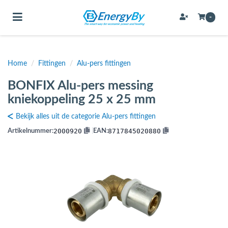
Toggle navigation
-
Home
/
Fittingen
/
Alu-pers fittingen
bmenu (Bevestigingsmateriaal / schroeven)
BONFIX Alu-pers messing
bmenu (Buffervaten, hygiene boilers & boilervaten)
kniekoppeling 25 x 25 mm
bmenu (Buizen & leidingen)
Bekijk alles uit de categorie Alu-pers fittingen
bmenu (Expansievaten)
2000920
8717845020880
Artikelnummer:
|
EAN:
bmenu (Fittingen)
bmenu (Flexibele slangen)
ubmenu (Gereedschap)