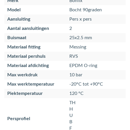
Merk
Bonfix
Model
Bocht 90graden
Aansluiting
Pers x pers
Aantal aansluitingen
2
Buismaat
25x2.5 mm
Materiaal fitting
Messing
Materiaal pershuls
RVS
Materiaal afdichting
EPDM O-ring
Max werkdruk
10 bar
Max werktemperatuur
-20°C tot +90°C
Piektemperatuur
120 °C
TH
H
U
Persprofiel
B
F