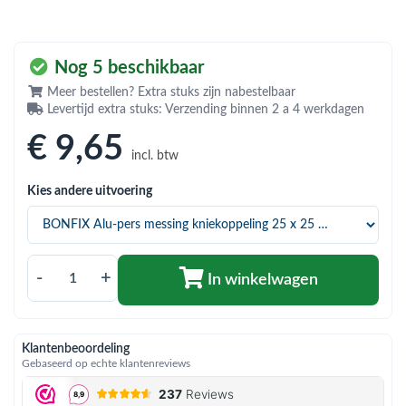
bmenu (Hemelwaterafvoer & riolering)
bmenu (Circulatiepompen, pompgroepen & verdelers)
Nog 5 beschikbaar
bmenu (Installatiemateriaal)
Meer bestellen? Extra stuks zijn nabestelbaar
Levertijd extra stuks: Verzending binnen 2 a 4 werkdagen
ubmenu (Rookkanalen)
€ 9
,65
bmenu (Sanitair)
incl. btw
bmenu (Verwarming, kachels & ketels)
Kies andere uitvoering
bmenu (Zonneboilersets & onderdelen)
ubmenu (Warmtepompen en warmtepompboilers)
-
+
In winkelwagen
Klantenbeoordeling
Gebaseerd op echte klantenreviews